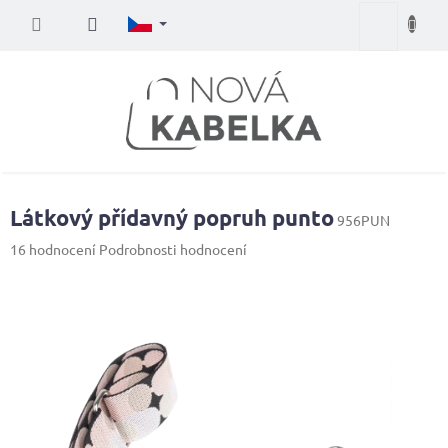
Přejít
Nákupní
na
obsah
košík
Látkový přídavný popruh punto
956PUN
Průměrné
16 hodnocení
Podrobnosti hodnocení
hodnocení
produktu
je
4,8
z
5
hvězdiček.