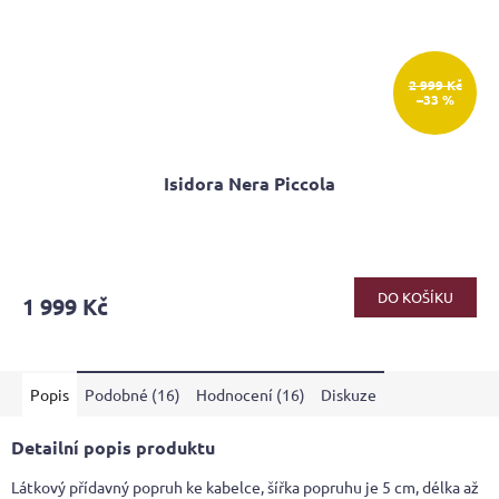
2 999 Kč
–33 %
Isidora Nera Piccola
Průměrné
hodnocení
produktu
DO KOŠÍKU
1 999 Kč
je
3,8
z
5
Popis
Podobné (16)
Hodnocení (16)
Diskuze
hvězdiček.
Detailní popis produktu
Látkový přídavný popruh ke kabelce, šířka popruhu je 5 cm, délka až