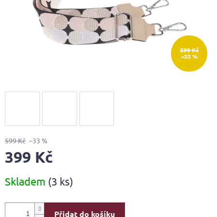
599 Kč
–33 %
599 Kč
–33 %
399 Kč
Měrná
Skladem
(3 ks)
cena:
Přidat do košíku