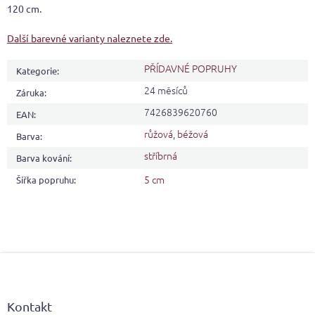
120 cm.
Další barevné varianty naleznete zde.
PŘÍDAVNÉ POPRUHY
Kategorie
:
24 měsíců
Záruka
:
7426839620760
EAN
:
růžová
,
béžová
Barva
:
stříbrná
Barva kování
:
5 cm
Šířka popruhu
:
Z
á
p
a
Kontakt