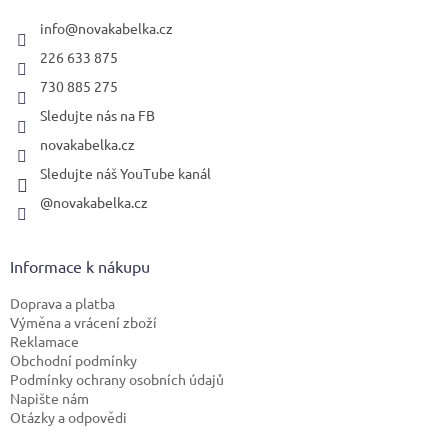
t
í
info
@
novakabelka.cz
226 633 875
730 885 275
Sledujte nás na FB
novakabelka.cz
Sledujte náš YouTube kanál
@novakabelka.cz
Informace k nákupu
Doprava a platba
Výměna a vrácení zboží
Reklamace
Obchodní podmínky
Podmínky ochrany osobních údajů
Napište nám
Otázky a odpovědi