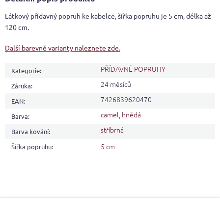
Látkový přídavný popruh ke kabelce, šířka popruhu je 5 cm, délka až
120 cm.
Další barevné varianty naleznete zde.
PŘÍDAVNÉ POPRUHY
Kategorie
:
24 měsíců
Záruka
:
7426839620470
EAN
:
camel
,
hnědá
Barva
:
stříbrná
Barva kování
:
5 cm
Šířka popruhu
:
Z
á