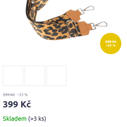
599 Kč
–33 %
599 Kč
–33 %
399 Kč
Měrná
Skladem
(>3 ks)
cena: