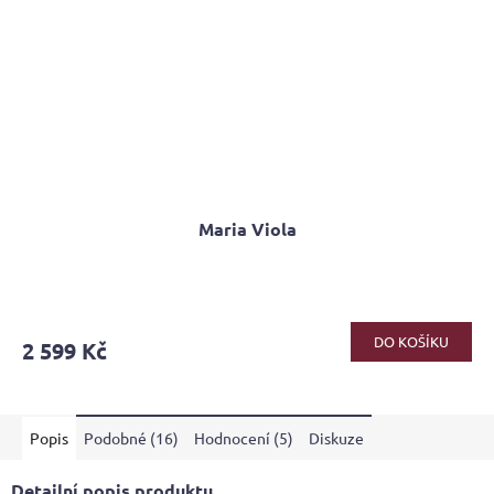
Maria Viola
Průměrné
hodnocení
produktu
DO KOŠÍKU
2 599 Kč
je
5,0
z
5
Popis
Podobné (16)
Hodnocení (5)
Diskuze
hvězdiček.
Detailní popis produktu