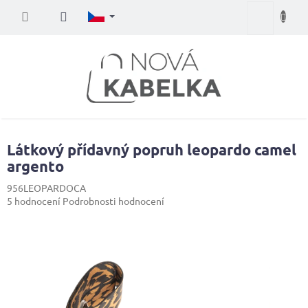
Přejít
Nákupní
na
obsah
košík
Látkový přídavný popruh leopardo camel
argento
956LEOPARDOCA
Průměrné
5 hodnocení
Podrobnosti hodnocení
hodnocení
produktu
je
5,0
z
5
hvězdiček.