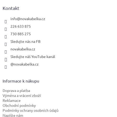
p
a
Kontakt
t
í
info
@
novakabelka.cz
226 633 875
730 885 275
Sledujte nás na FB
novakabelka.cz
Sledujte náš YouTube kanál
@novakabelka.cz
Informace k nákupu
Doprava a platba
Výměna a vrácení zboží
Reklamace
Obchodní podmínky
Podmínky ochrany osobních údajů
Napište nám