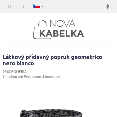
Přejít
Nákupní
na
obsah
košík
Látkový přídavný popruh geometrico
nero bianco
956GEONEBIA
Průměrné
9 hodnocení
Podrobnosti hodnocení
hodnocení
produktu
je
4,7
z
5
hvězdiček.