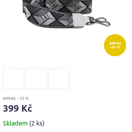
599 Kč
–33 %
599 Kč
–33 %
399 Kč
Měrná
Skladem
(2 ks)
cena: