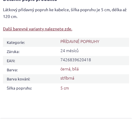
Látkový přídavný popruh ke kabelce, šířka popruhu je 5 cm, délka až
120 cm.
Další barevné varianty naleznete zde.
PŘÍDAVNÉ POPRUHY
Kategorie
:
24 měsíců
Záruka
:
7426839620418
EAN
:
černá
,
bílá
Barva
:
stříbrná
Barva kování
:
5 cm
Šířka popruhu
:
Z
á