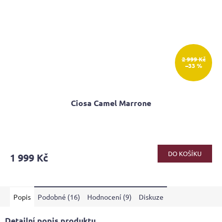
2 999 Kč
–33 %
Ciosa Camel Marrone
Průměrné
hodnocení
produktu
DO KOŠÍKU
1 999 Kč
je
5,0
z
5
Popis
Podobné (16)
Hodnocení (9)
Diskuze
hvězdiček.
Detailní popis produktu