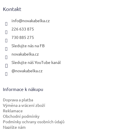
p
a
Kontakt
t
í
info
@
novakabelka.cz
226 633 875
730 885 275
Sledujte nás na FB
novakabelka.cz
Sledujte náš YouTube kanál
@novakabelka.cz
Informace k nákupu
Doprava a platba
Výměna a vrácení zboží
Reklamace
Obchodní podmínky
Podmínky ochrany osobních údajů
Napište nám