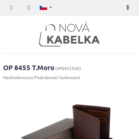
Přejít
Nákupní
na
obsah
košík
OP 8455 T.Moro
OP8455TMO
Průměrné
Neohodnoceno
Podrobnosti hodnocení
hodnocení
produktu
je
0,0
z
5
hvězdiček.