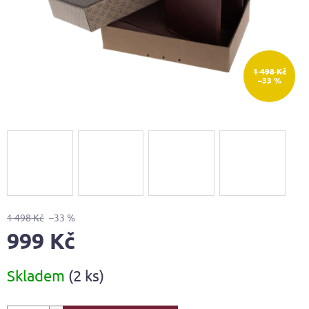
1 498 Kč
–33 %
1 498 Kč
–33 %
999 Kč
Měrná
Skladem
(2 ks)
cena: