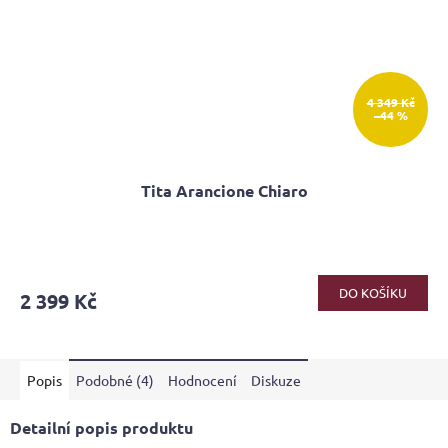
4 349 Kč
–44 %
Tita Arancione Chiaro
Průměrné
hodnocení
produktu
DO KOŠÍKU
2 399 Kč
je
4,0
z
5
Popis
Podobné (4)
Hodnocení
Diskuze
hvězdiček.
Detailní popis produktu