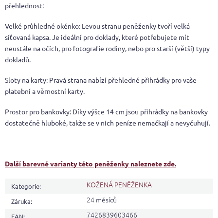
přehlednost:
Velké průhledné okénko: Levou stranu peněženky tvoří velká
síťovaná kapsa. Je ideální pro doklady, které potřebujete mít
neustále na očích, pro fotografie rodiny, nebo pro starší (větší) typy
dokladů.
Sloty na karty: Pravá strana nabízí přehledné přihrádky pro vaše
platební a věrnostní karty.
Prostor pro bankovky: Díky výšce 14 cm jsou přihrádky na bankovky
dostatečně hluboké, takže se v nich peníze nemačkají a nevyčuhují.
Další barevné varianty této peněženky naleznete zde.
KOŽENÁ PENĚŽENKA
Kategorie
:
24 měsíců
Záruka
:
7426839603466
EAN
: