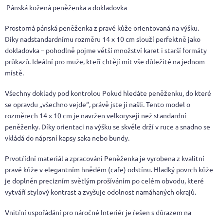
Pánská kožená peněženka a dokladovka
Prostorná pánská peněženka z pravé kůže orientovaná na výšku.
Díky nadstandardnímu rozměru 14 x 10 cm slouží perfektně jako
dokladovka – pohodlně pojme větší množství karet i starší formáty
průkazů. Ideální pro muže, kteří chtějí mít vše důležité na jednom
místě.
Všechny doklady pod kontrolou Pokud hledáte peněženku, do které
se opravdu „všechno vejde“, právě jste ji našli. Tento model o
rozměrech 14 x 10 cm je navržen velkoryseji než standardní
peněženky. Díky orientaci na výšku se skvěle drží v ruce a snadno se
vkládá do náprsní kapsy saka nebo bundy.
Prvotřídní materiál a zpracování Peněženka je vyrobena z kvalitní
pravé kůže v elegantním hnědém (cafe) odstínu. Hladký povrch kůže
je doplněn precizním světlým prošíváním po celém obvodu, které
vytváří stylový kontrast a zvyšuje odolnost namáhaných okrajů.
Vnitřní uspořádání pro náročné Interiér je řešen s důrazem na