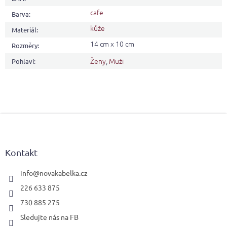
cafe
Barva
:
kůže
Materiál
:
14 cm x 10 cm
Rozměry
:
Ženy
,
Muži
Pohlaví
:
Z
á
p
a
Kontakt
t
í
info
@
novakabelka.cz
226 633 875
730 885 275
Sledujte nás na FB