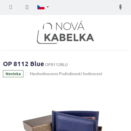
Přejít
Nákupní
na
obsah
košík
OP 8112 Blue
OP8112BLU
Průměrné
Neohodnoceno
Podrobnosti hodnocení
Novinka
hodnocení
produktu
je
0,0
z
5
hvězdiček.