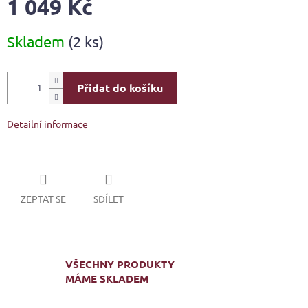
1 049 Kč
Měrná
Skladem
(2 ks)
cena:
Přidat do košíku
Detailní informace
ZEPTAT SE
SDÍLET
VŠECHNY PRODUKTY
MÁME SKLADEM