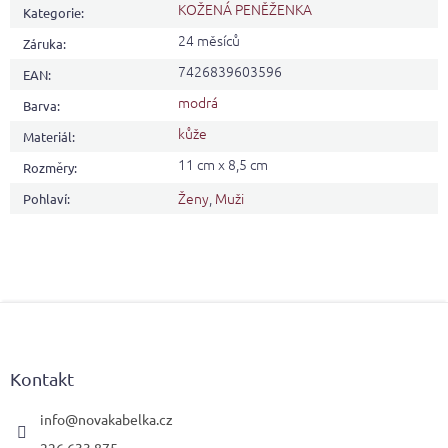
KOŽENÁ PENĚŽENKA
Kategorie
:
24 měsíců
Záruka
:
7426839603596
EAN
:
modrá
Barva
:
kůže
Materiál
:
11 cm x 8,5 cm
Rozměry
:
Ženy
,
Muži
Pohlaví
:
Z
á
p
a
Kontakt
t
í
info
@
novakabelka.cz