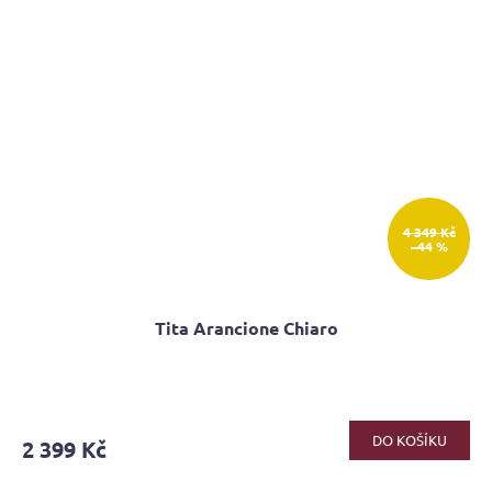
4 349 Kč
–44 %
Tita Arancione Chiaro
Průměrné
hodnocení
produktu
DO KOŠÍKU
2 399 Kč
je
4,0