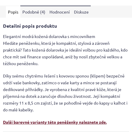
z
5
Popis
Podobné (4)
Hodnocení
Diskuze
hvězdiček.
Detailní popis produktu
Elegantní modrá kožená dolarovka s mincovníkem
Hledáte peněženku, která je kompaktní, stylová a zároveň
praktická? Tato kožená dolarovka je ideální volbou pro každého, kdo
chce mít své finance uspořádané, aniž by nosil zbytečně velkou a
těžkou peněženku.
Díky svému chytrému řešení s kovovou sponou (klipem) bezpečně
udrží vaše bankovky, zatímco o vaše karty a mince se postarají
dedikované přihrádky. Je vyrobena z kvalitní pravé kůže, která je
příjemná na dotek a zaručuje dlouhou životnost. Její kompaktní
rozměry 11 x 8,5 cm zajistí, že se pohodlně vejde do kapsy u kalhot i
do malé kabelky.
Další barevné varianty této peněženky naleznete zde.