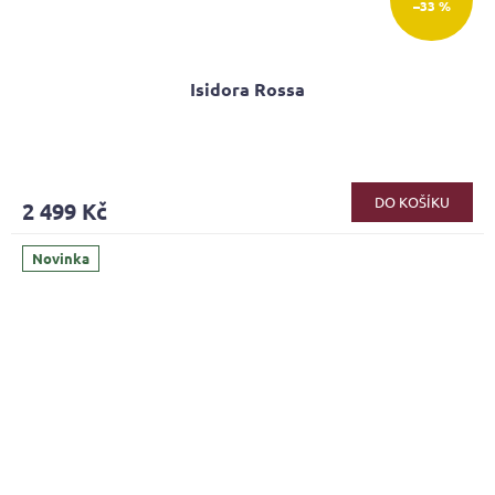
–33 %
Isidora Rossa
Průměrné
hodnocení
produktu
DO KOŠÍKU
2 499 Kč
je
3,9
z
Novinka
5
hvězdiček.