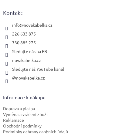
p
a
Kontakt
t
í
info
@
novakabelka.cz
226 633 875
730 885 275
Sledujte nás na FB
novakabelka.cz
Sledujte náš YouTube kanál
@novakabelka.cz
Informace k nákupu
Doprava a platba
Výměna a vrácení zboží
Reklamace
Obchodní podmínky
Podmínky ochrany osobních údajů