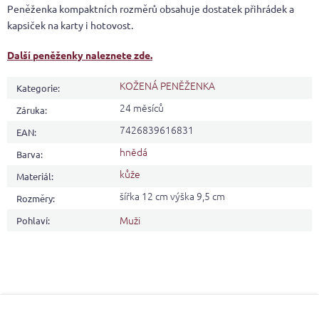
Peněženka kompaktních rozměrů obsahuje dostatek přihrádek a
kapsiček na karty i hotovost.
Další peněženky naleznete zde.
KOŽENÁ PENĚŽENKA
Kategorie
:
24 měsíců
Záruka
:
7426839616831
EAN
:
hnědá
Barva
:
kůže
Materiál
:
šířka 12 cm výška 9,5 cm
Rozměry
:
Muži
Pohlaví
:
Z
á