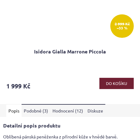
2 999 Kč
–33 %
Isidora Gialla Marrone Piccola
Průměrné
hodnocení
produktu
DO KOŠÍKU
1 999 Kč
je
5,0
z
5
Popis
Podobné (3)
Hodnocení (12)
Diskuze
hvězdiček.
Detailní popis produktu
Oblíbená pánská peněženka z přírodní kůže v hnědé barvě.