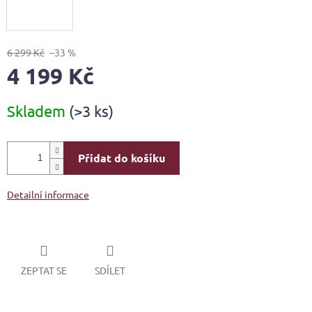
6 299 Kč
–33 %
4 199 Kč
Měrná
Skladem
(>3 ks)
cena:
Přidat do košíku
Detailní informace
ZEPTAT SE
SDÍLET