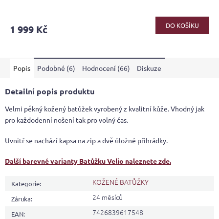
Průměrné
hodnocení
produktu
DO KOŠÍKU
1 999 Kč
je
4,0
z
5
Popis
Podobné (6)
Hodnocení (66)
Diskuze
hvězdiček.
Detailní popis produktu
Velmi pěkný kožený batůžek vyrobený z kvalitní kůže. Vhodný jak
pro každodenní nošení tak pro volný čas.
Uvnitř se nachází kapsa na zip a dvě úložné přihrádky.
Další barevné varianty Batůžku Velio naleznete zde.
KOŽENÉ BATŮŽKY
Kategorie
:
24 měsíců
Záruka
:
7426839617548
EAN
: