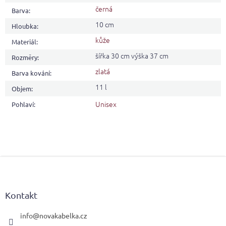
černá
Barva
:
10 cm
Hloubka
:
kůže
Materiál
:
šířka 30 cm výška 37 cm
Rozměry
:
zlatá
Barva kování
:
11 l
Objem
:
Unisex
Pohlaví
:
Z
á
p
a
Kontakt
t
í
info
@
novakabelka.cz