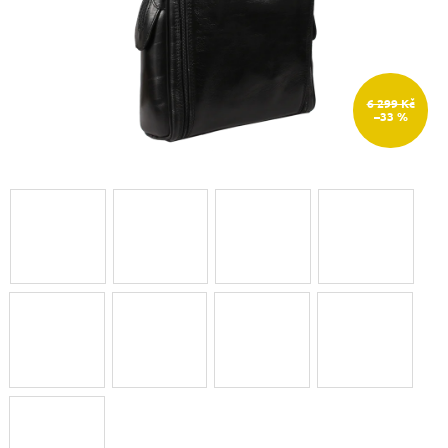
6 299 Kč
–33 %