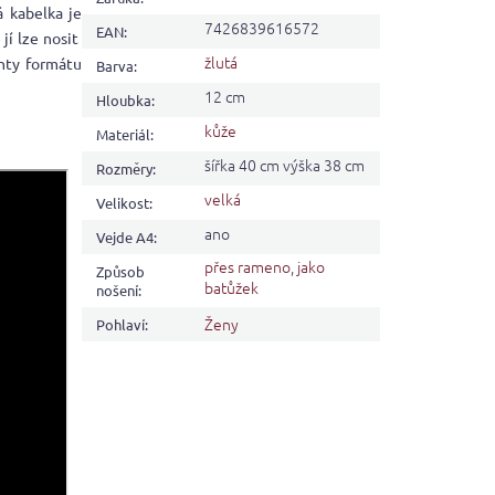
 kabelka je
7426839616572
EAN
:
jí lze nosit
žlutá
nty formátu
Barva
:
12 cm
Hloubka
:
kůže
Materiál
:
šířka 40 cm výška 38 cm
Rozměry
:
velká
Velikost
:
ano
Vejde A4
:
přes rameno
,
jako
Způsob
batůžek
nošení
:
Ženy
Pohlaví
: