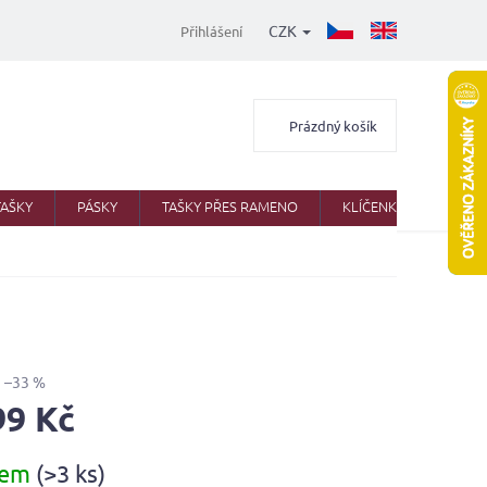
CZK
Přihlášení
Nákupní
Prázdný košík
košík
TAŠKY
PÁSKY
TAŠKY PŘES RAMENO
KLÍČENKY
AKTO
–33 %
99 Kč
dem
(>3 ks)