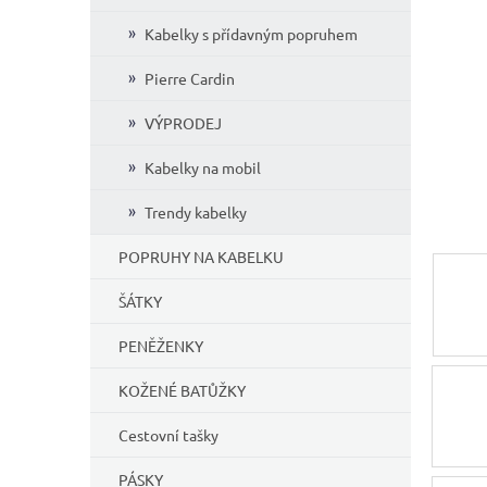
í
Kabelky s přídavným popruhem
p
a
Pierre Cardin
n
e
VÝPRODEJ
l
Kabelky na mobil
Trendy kabelky
POPRUHY NA KABELKU
ŠÁTKY
PENĚŽENKY
KOŽENÉ BATŮŽKY
Cestovní tašky
PÁSKY