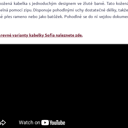
kožená kabelka s jednoduchým designem ve žluté barvě. Tato kožená
telná pomocí zipu. Disponuje pohodlnými uchy dostatečné délky, takže 
ě přes rameno nebo jako batůžek. Pohodlně se do ní vejdou dokume
arevné varianty kabelky Sofia naleznete zde.