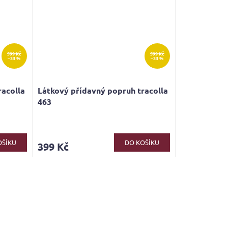
599 Kč
599 Kč
–33 %
–33 %
racolla
Látkový přídavný popruh tracolla
463
OŠÍKU
DO KOŠÍKU
399 Kč