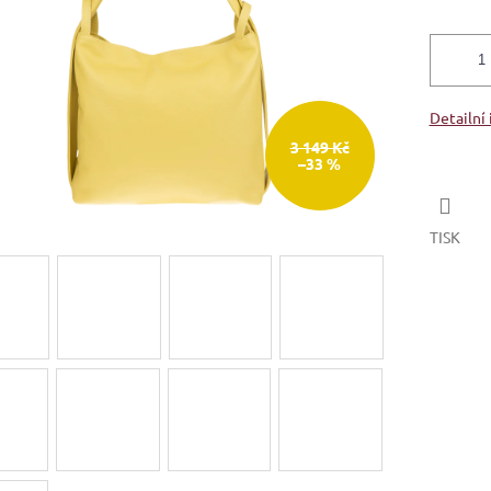
Detailní
3 149 Kč
–33 %
TISK