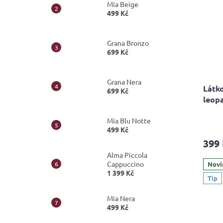
Mia Beige
499 Kč
Grana Bronzo
699 Kč
Grana Nera
Látk
699 Kč
leop
Průmě
Mia Blu Notte
hodno
499 Kč
produ
399
je
Alma Piccola
4,8
Cappuccino
z
Novi
1 399 Kč
5
Tip
hvězdi
Mia Nera
499 Kč