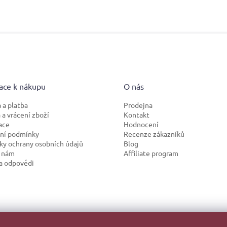
ace k nákupu
O nás
 a platba
Prodejna
a vrácení zboží
Kontakt
ace
Hodnocení
ní podmínky
Recenze zákazníků
y ochrany osobních údajů
Blog
 nám
Affiliate program
a odpovědi