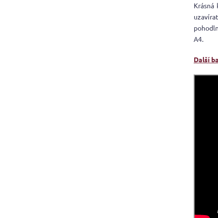
Krásná 
uzavíra
pohodln
A4.
Další b