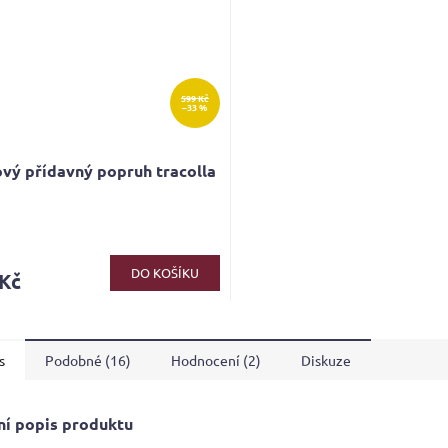
599 Kč
–33 %
vý přídavný popruh tracolla
DO KOŠÍKU
 Kč
s
Podobné (16)
Hodnocení (2)
Diskuze
ní popis produktu