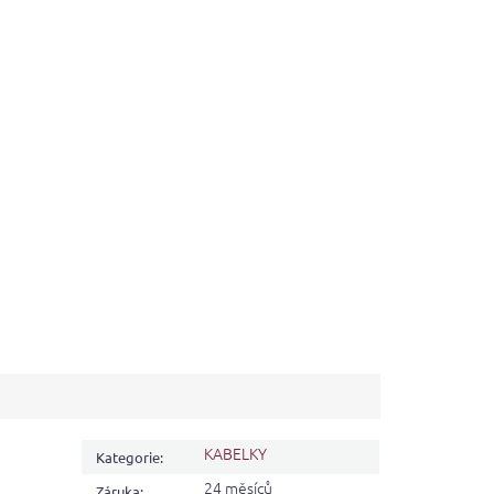
KABELKY
Kategorie
:
24 měsíců
Záruka
: