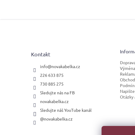
Z
á
p
a
t
Inform
Kontakt
í
Doprava
info
@
novakabelka.cz
Výměna 
Reklam
226 633 875
Obchod
730 885 275
Podmínk
Napište
Sledujte nás na FB
Otázky 
novakabelka.cz
Sledujte náš YouTube kanál
@novakabelka.cz