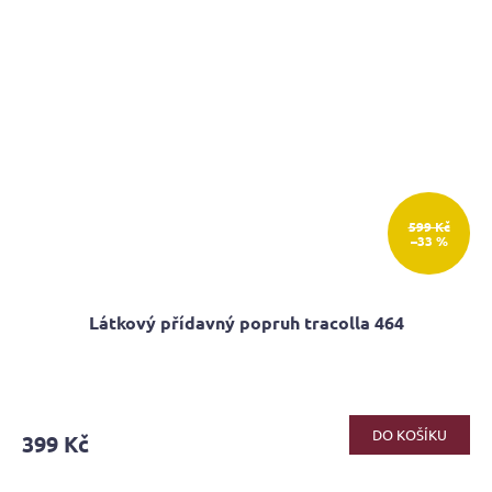
599 Kč
–33 %
Látkový přídavný popruh tracolla 464
Průměrné
hodnocení
produktu
DO KOŠÍKU
399 Kč
je
5,0
z