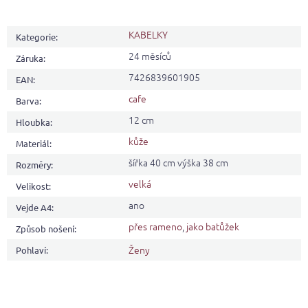
KABELKY
Kategorie
:
24 měsíců
Záruka
:
7426839601905
EAN
:
cafe
Barva
:
12 cm
Hloubka
:
kůže
Materiál
:
šířka 40 cm výška 38 cm
Rozměry
:
velká
Velikost
:
ano
Vejde A4
:
přes rameno
,
jako batůžek
Způsob nošení
:
Ženy
Pohlaví
: