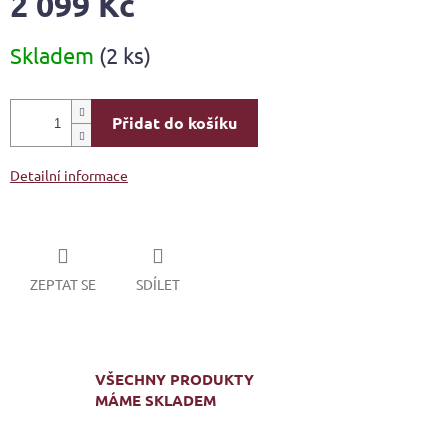
2 099 Kč
Měrná
Skladem
(2 ks)
cena:
Přidat do košíku
Detailní informace
ZEPTAT SE
SDÍLET
VŠECHNY PRODUKTY
MÁME SKLADEM