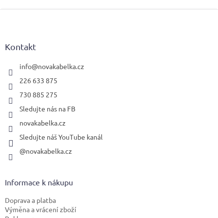
Z
á
p
a
Kontakt
t
í
info
@
novakabelka.cz
226 633 875
730 885 275
Sledujte nás na FB
novakabelka.cz
Sledujte náš YouTube kanál
@novakabelka.cz
Informace k nákupu
Doprava a platba
Výměna a vrácení zboží