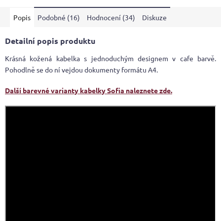
5
Popis
Podobné (16)
Hodnocení (34)
Diskuze
hvězdiček.
Detailní popis produktu
Krásná kožená kabelka s jednoduchým designem v cafe barvě.
Pohodlně se do ní vejdou dokumenty formátu A4.
Další barevné varianty kabelky Sofia naleznete zde.