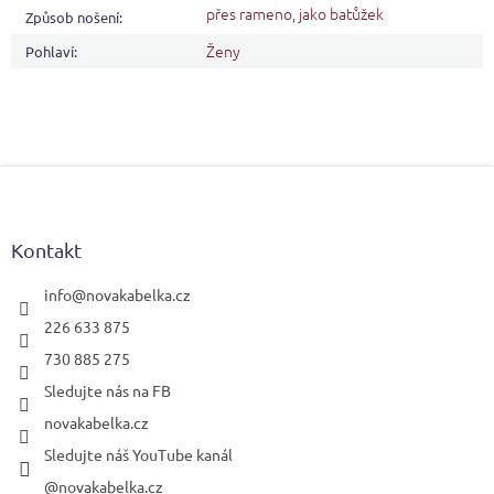
přes rameno
,
jako batůžek
Způsob nošení
:
Ženy
Pohlaví
:
Z
á
p
a
Kontakt
t
í
info
@
novakabelka.cz
226 633 875
730 885 275
Sledujte nás na FB
novakabelka.cz
Sledujte náš YouTube kanál
@novakabelka.cz