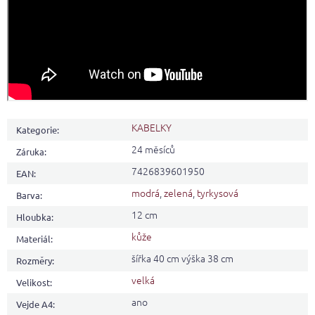
KABELKY
Kategorie
:
24 měsíců
Záruka
:
7426839601950
EAN
:
modrá
,
zelená
,
tyrkysová
Barva
:
12 cm
Hloubka
:
kůže
Materiál
:
šířka 40 cm výška 38 cm
Rozměry
:
velká
Velikost
:
ano
Vejde A4
: