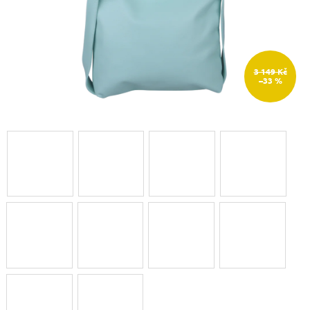
3 149 Kč
–33 %