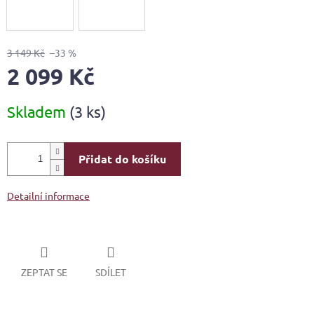
3 149 Kč
–33 %
2 099 Kč
Měrná
Skladem
(3 ks)
cena:
Přidat do košíku
Detailní informace
ZEPTAT SE
SDÍLET