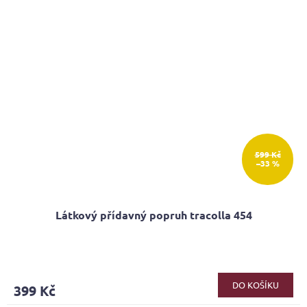
599 Kč
–33 %
Látkový přídavný popruh tracolla 454
DO KOŠÍKU
399 Kč