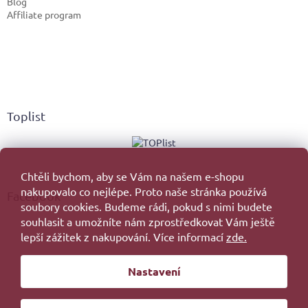
Blog
Affiliate program
Toplist
Chtěli bychom, aby se Vám na našem e-shopu
nakupovalo co nejlépe. Proto naše stránka používá
Facebook
soubory cookies. Budeme rádi, pokud s nimi budete
souhlasit a umožníte nám zprostředkovat Vám ještě
lepší zážitek z nakupování. Více informací
zde.
Vytvořil Shoptet
Nastavení