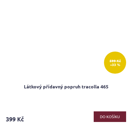
599 Kč
–33 %
Látkový přídavný popruh tracolla 465
DO KOŠÍKU
399 Kč