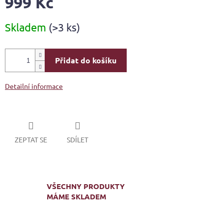
999 Kč
Měrná
Skladem
(>3 ks)
cena:
Přidat do košíku
Detailní informace
ZEPTAT SE
SDÍLET
VŠECHNY PRODUKTY
MÁME SKLADEM