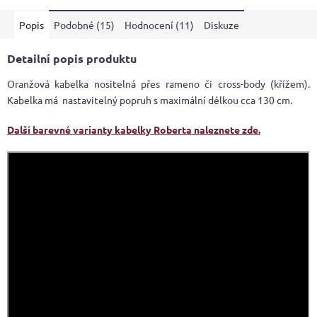
Popis
Podobné (15)
Hodnocení (11)
Diskuze
Detailní popis produktu
Oranžová kabelka nositelná přes rameno či cross-body (křížem).
Kabelka má nastavitelný popruh s maximální délkou cca 130 cm.
Další barevné varianty kabelky Roberta naleznete zde.