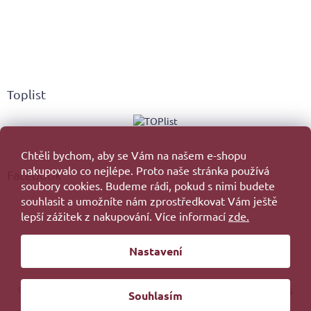
Toplist
Chtěli bychom, aby se Vám na našem e-shopu
nakupovalo co nejlépe. Proto naše stránka používá
Facebook
soubory cookies. Budeme rádi, pokud s nimi budete
souhlasit a umožníte nám zprostředkovat Vám ještě
lepší zážitek z nakupování. Více informací
zde.
Vytvořil Shoptet
Nastavení
Copyright 2026
. Všechna práva vyhrazena.
Upravit nastavení cookies
Souhlasím
Redesign by
Filipesmedia 🧡