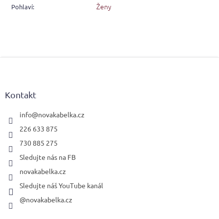
Ženy
Pohlaví
:
Z
á
p
a
Kontakt
t
í
info
@
novakabelka.cz
226 633 875
730 885 275
Sledujte nás na FB
novakabelka.cz
Sledujte náš YouTube kanál
@novakabelka.cz