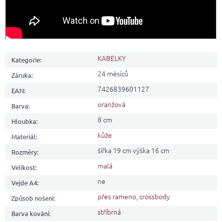
KABELKY
Kategorie
:
24 měsíců
Záruka
:
7426839601127
EAN
:
oranžová
Barva
:
8 cm
Hloubka
:
kůže
Materiál
:
šířka 19 cm výška 16 cm
Rozměry
:
malá
Velikost
:
ne
Vejde A4
:
přes rameno
,
crossbody
Způsob nošení
:
stříbrná
Barva kování
: