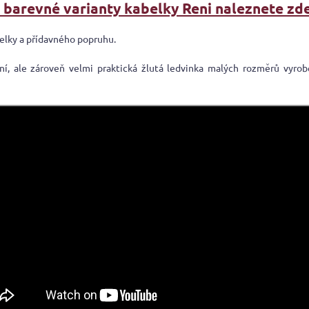
í barevné varianty kabelky Reni naleznete zde
elky a přídavného popruhu.
ní, ale zároveň velmi praktická žlutá ledvinka malých rozměrů vyrob