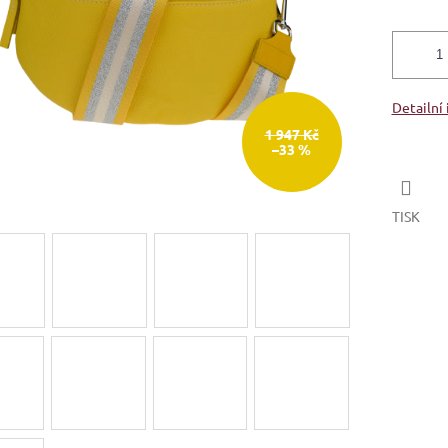
Detailní
1 947 Kč
–33 %
TISK