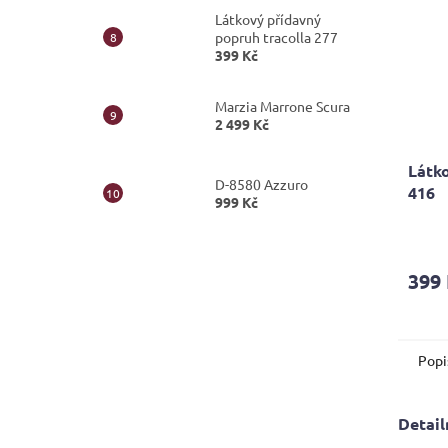
Látkový přídavný
popruh tracolla 277
399 Kč
Marzia Marrone Scura
2 499 Kč
Látko
D-8580 Azzuro
416
999 Kč
Průmě
hodno
produ
399
je
5,0
z
5
Popi
hvězdi
Detail