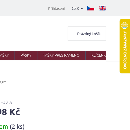
CZK
Přihlášení
Nákupní
Prázdný košík
košík
TAŠKY
PÁSKY
TAŠKY PŘES RAMENO
KLÍČENKY
AKTO
SET
–33 %
98 Kč
dem
(2 ks)