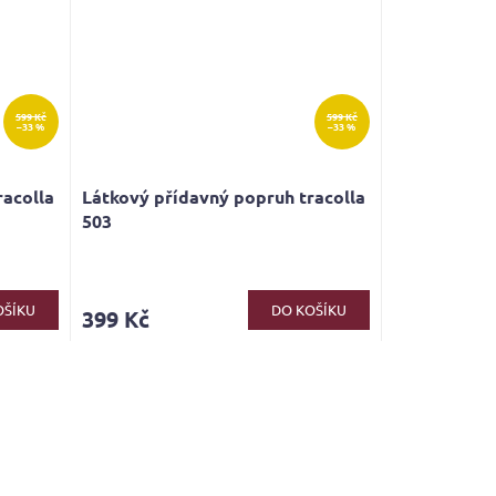
599 Kč
599 Kč
–33 %
–33 %
racolla
Látkový přídavný popruh tracolla
503
OŠÍKU
DO KOŠÍKU
399 Kč