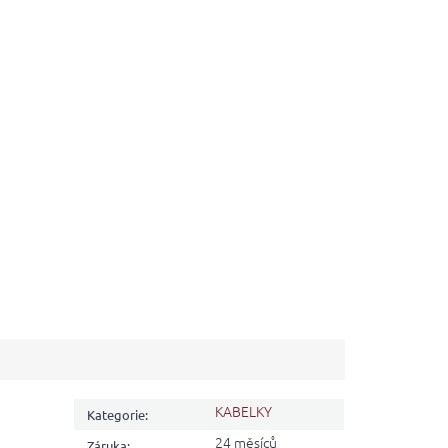
KABELKY
Kategorie
:
24 měsíců
Záruka
: