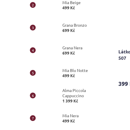
Mia Beige
499 Kč
Grana Bronzo
699 Kč
Grana Nera
Látko
699 Kč
507
Průmě
Mia Blu Notte
hodno
499 Kč
produ
399
je
Alma Piccola
5,0
Cappuccino
z
1 399 Kč
5
hvězdi
Mia Nera
499 Kč