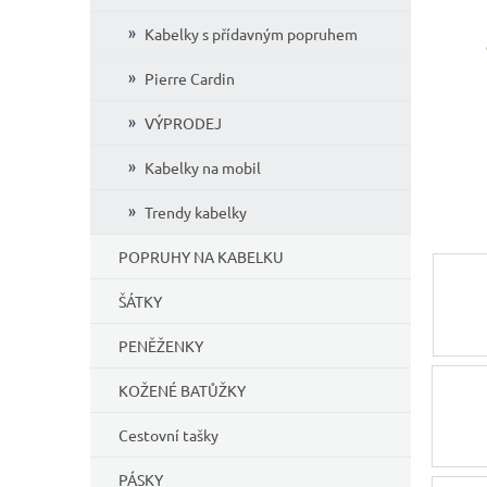
í
Kabelky s přídavným popruhem
p
a
Pierre Cardin
n
e
VÝPRODEJ
l
Kabelky na mobil
Trendy kabelky
POPRUHY NA KABELKU
ŠÁTKY
PENĚŽENKY
KOŽENÉ BATŮŽKY
Cestovní tašky
PÁSKY