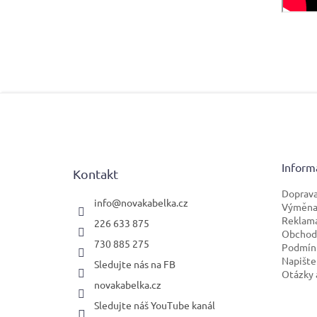
Z
á
p
a
t
Inform
Kontakt
í
Doprava
info
@
novakabelka.cz
Výměna 
Reklam
226 633 875
Obchod
730 885 275
Podmínk
Napište
Sledujte nás na FB
Otázky 
novakabelka.cz
Sledujte náš YouTube kanál