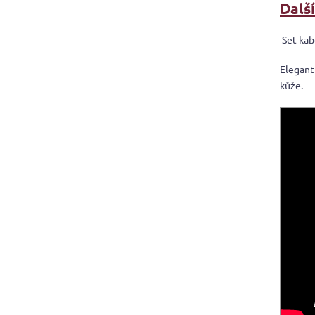
Dalš
Set kab
Elegant
kůže.