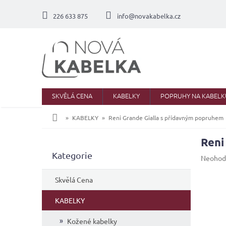
Přejít
na
226 633 875
info@novakabelka.cz
obsah
SKVĚLÁ CENA
KABELKY
POPRUHY NA KABELK
Domů
KABELKY
Reni Grande Gialla s přídavným popruhem
Reni
P
Přeskočit
Kategorie
o
Průměr
Neohod
kategorie
s
hodnoc
produkt
t
Skvělá Cena
je
r
0,0
a
KABELKY
z
n
5
Kožené kabelky
n
hvězdič