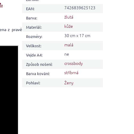
.
7426839625123
EAN
:
žlutá
Barva
:
kůže
Materiál
:
ena z pravé
30 cm x 17 cm
Rozměry
:
malá
Velikost
:
ne
Vejde A4
:
crossbody
Způsob nošení
:
stříbrná
Barva kování
:
Ženy
Pohlaví
: