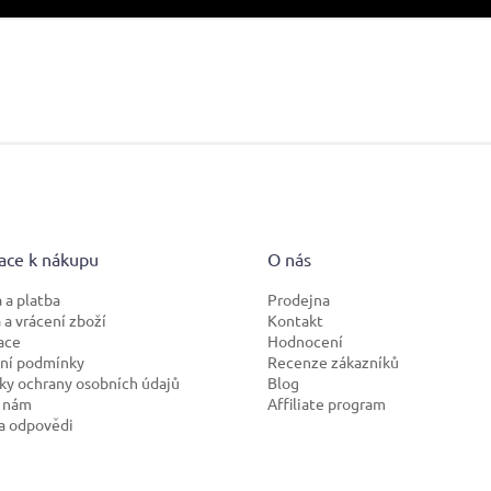
ace k nákupu
O nás
 a platba
Prodejna
a vrácení zboží
Kontakt
ace
Hodnocení
ní podmínky
Recenze zákazníků
y ochrany osobních údajů
Blog
 nám
Affiliate program
a odpovědi