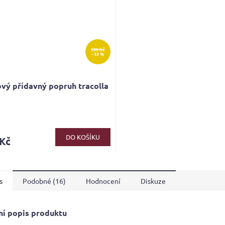
599 Kč
–33 %
vý přídavný popruh tracolla
rné
cení
ktu
DO KOŠÍKU
 Kč
s
Podobné (16)
Hodnocení
Diskuze
ček.
ní popis produktu