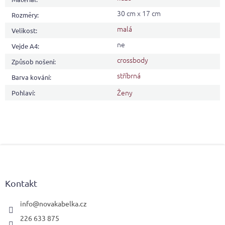
30 cm x 17 cm
Rozměry
:
malá
Velikost
:
ne
Vejde A4
:
crossbody
Způsob nošení
:
stříbrná
Barva kování
:
Ženy
Pohlaví
:
Z
á
p
a
Kontakt
t
í
info
@
novakabelka.cz
226 633 875