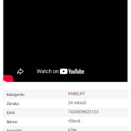
KABELKY
Kategorie
:
24 měsíců
Záruka
:
7426839625123
EAN
:
růžová
Barva
:
kůže
Materiál
: