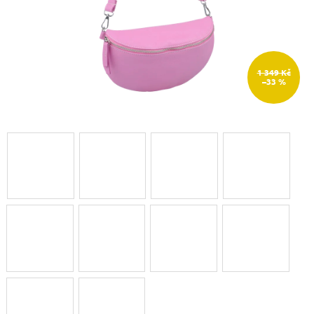
1 349 Kč
–33 %