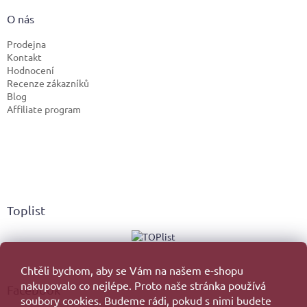
O nás
Prodejna
Kontakt
Hodnocení
Recenze zákazníků
Blog
Affiliate program
Toplist
Chtěli bychom, aby se Vám na našem e-shopu
nakupovalo co nejlépe. Proto naše stránka používá
Facebook
soubory cookies. Budeme rádi, pokud s nimi budete