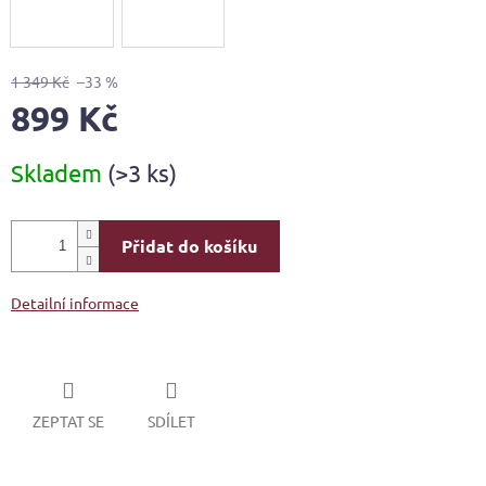
1 349 Kč
–33 %
899 Kč
Měrná
Skladem
(>3 ks)
cena:
Přidat do košíku
Detailní informace
ZEPTAT SE
SDÍLET