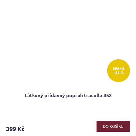
599 Kč
–33 %
Látkový přídavný popruh tracolla 452
Průměrné
hodnocení
produktu
DO KOŠÍKU
399 Kč
je
5,0