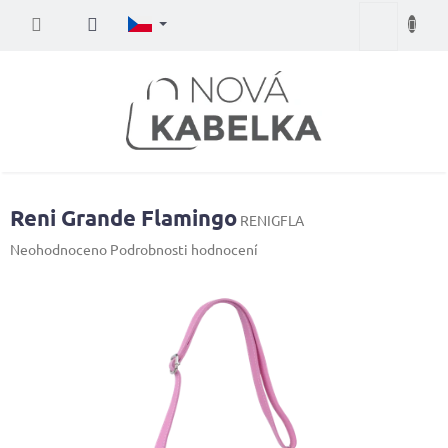
Přejít
Nákupní
na
obsah
košík
Reni Grande Flamingo
RENIGFLA
Průměrné
Neohodnoceno
Podrobnosti hodnocení
hodnocení
produktu
je
0,0
z
5
hvězdiček.