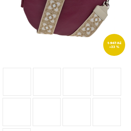
1 947 Kč
–33 %