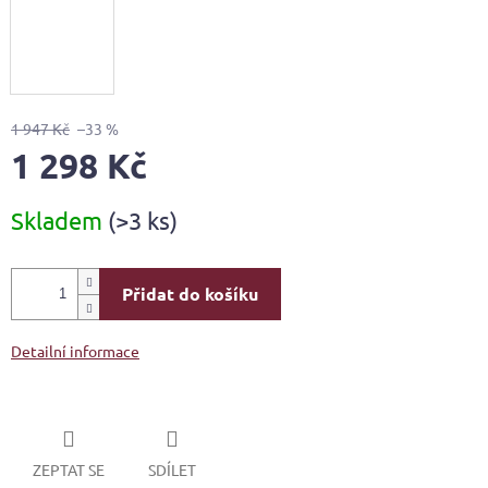
1 947 Kč
–33 %
1 298 Kč
Měrná
Skladem
(>3 ks)
cena:
Přidat do košíku
Detailní informace
ZEPTAT SE
SDÍLET