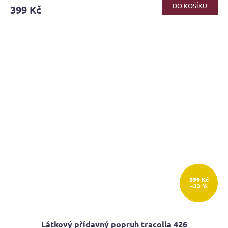
produktu
DO KOŠÍKU
399 Kč
je
5,0
z
5
hvězdiček.
599 Kč
–33 %
Látkový přídavný popruh tracolla 426