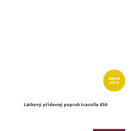
599 Kč
–33 %
Látkový přídavný popruh tracolla 456
Průměrné
hodnocení