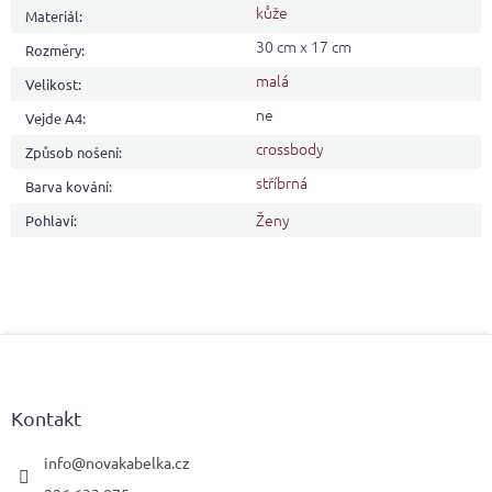
kůže
Materiál
:
30 cm x 17 cm
Rozměry
:
malá
Velikost
:
ne
Vejde A4
:
crossbody
Způsob nošení
:
stříbrná
Barva kování
:
Ženy
Pohlaví
:
Z
á
p
a
Kontakt
t
í
info
@
novakabelka.cz