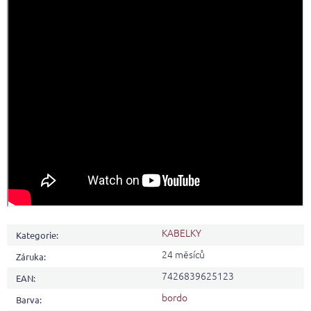
KABELKY
Kategorie
:
24 měsíců
Záruka
:
7426839625123
EAN
:
bordo
Barva
: