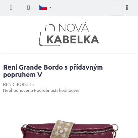
Přejít
Nákupní
na
obsah
košík
Reni Grande Bordo s přídavným
popruhem V
RENIGBORSET5
Průměrné
Neohodnoceno
Podrobnosti hodnocení
hodnocení
produktu
je
0,0
z
5
hvězdiček.