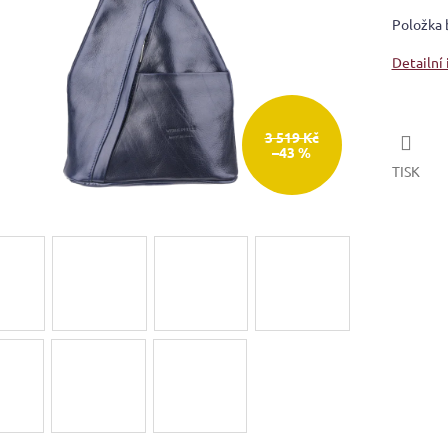
Položka 
Detailní
3 519 Kč
–43 %
TISK