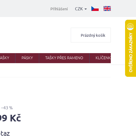
CZK
Přihlášení
Nákupní
Prázdný košík
košík
TAŠKY
PÁSKY
TAŠKY PŘES RAMENO
KLÍČENKY
AKTO
–43 %
99 Kč
taz