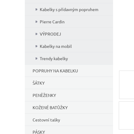
í
Kabelky s přídavným popruhem
p
a
Pierre Cardin
n
e
VÝPRODEJ
l
Kabelky na mobil
Trendy kabelky
POPRUHY NA KABELKU
ŠÁTKY
PENĚŽENKY
KOŽENÉ BATŮŽKY
Cestovní tašky
PÁSKY