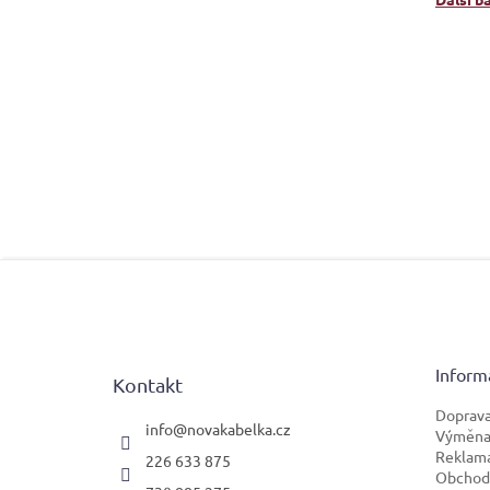
Z
á
p
a
t
Inform
Kontakt
í
Doprava
info
@
novakabelka.cz
Výměna 
Reklam
226 633 875
Obchod