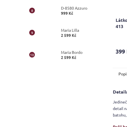
D-8580 Azzuro
999 Kč
Látko
413
Maria Lilla
2 599 Kč
399
Maria Bordo
2 599 Kč
Popi
Detail
Jedineč
detail n
batohu,
Další b