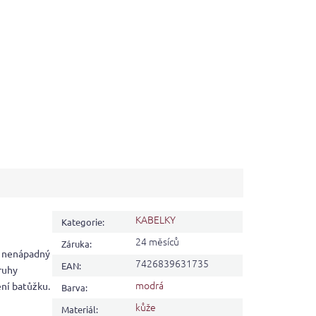
KABELKY
Kategorie
:
24 měsíců
Záruka
:
í nenápadný
7426839631735
EAN
:
pruhy
modrá
ení batůžku.
Barva
:
kůže
Materiál
: