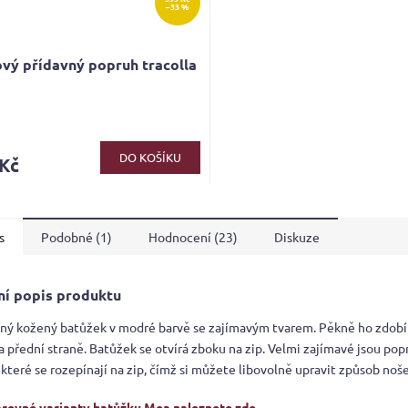
–33 %
vý přídavný popruh tracolla
DO KOŠÍKU
 Kč
s
Podobné (1)
Hodnocení (23)
Diskuze
ní popis produktu
ný kožený batůžek v modré barvě se zajímavým tvarem. Pěkně ho zdob
a přední straně. Batůžek se otvírá zboku na zip. Velmi zajímavé jsou po
 které se rozepínají na zip, čímž si můžete libovolně upravit způsob noš
arevné varianty batůžku Mea naleznete zde.