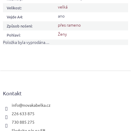
velká
Velikost
:
ano
Vejde A4
:
přes rameno
Způsob nošení
:
Ženy
Pohlaví
:
Položka byla vyprodána…
Z
á
p
a
Kontakt
t
í
info
@
novakabelka.cz
226 633 875
730 885 275
Sledujte nás na FB