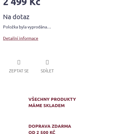
2 499 Kč
Měrná
Na dotaz
cena:
Položka byla vyprodána…
Detailní informace
ZEPTAT SE
SDÍLET
VŠECHNY PRODUKTY
MÁME SKLADEM
DOPRAVA ZDARMA
OD 2 500 KČ