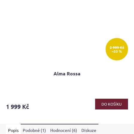
2 999 Kč
–33 %
Alma Rossa
Průměrné
hodnocení
produktu
DO KOŠÍKU
1 999 Kč
je
4,3
z
5
Popis
Podobné (1)
Hodnocení (6)
Diskuze
hvězdiček.