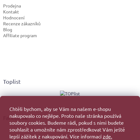
Prodejna
Kontakt
Hodnocení
Recenze zákazníků
Blog
Affiliate program
Toplist
Chtěli bychom, aby se Vám na našem e-shopu
nakupovalo co nejlépe. Proto naše stránka používá
Facebook
soubory cookies. Budeme rádi, pokud s nimi budete
souhlasit a umožníte nám zprostředkovat Vám ještě
lepší zážitek z nakupování. Více informací
zde.