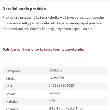
Detailní popis produktu
Praktická a prostorná kožená kabelka v béžové barvě. Jednoduché
provedení a velký prostor dělá tuto kabelku neobyčejně praktickou
pro denní nošení. Vnitřek kabelky je vybaven kapsou na zip.
Další barevné varianty kabelky Ines naleznete zde.
KABELKY
Kategorie
:
24 měsíců
Záruka
:
7426839604029
EAN
:
béžová
Barva
:
kůže
Materiál
:
šířka 45 cm výška 31 cm
Rozměry
: