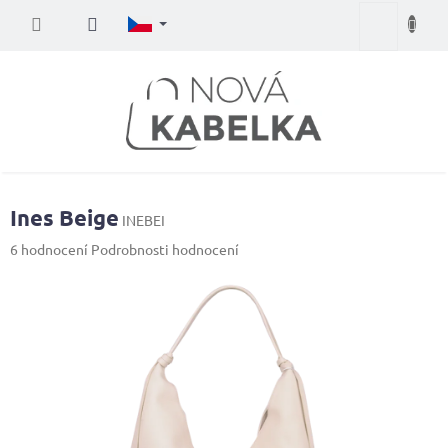
Přejít
Nákupní
na
obsah
košík
Ines Beige
INEBEI
Průměrné
6 hodnocení
Podrobnosti hodnocení
hodnocení
produktu
je
4,2
z
5
hvězdiček.