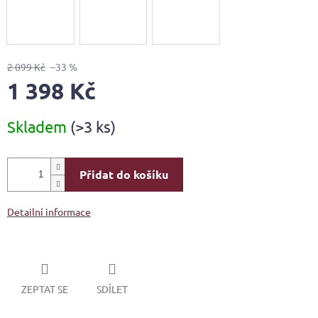
2 099 Kč
–33 %
1 398 Kč
Měrná
Skladem
(>3 ks)
cena:
Přidat do košíku
Detailní informace
ZEPTAT SE
SDÍLET