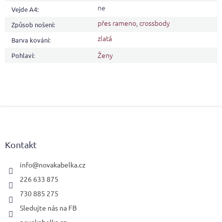
ne
Vejde A4
:
přes rameno
,
crossbody
Způsob nošení
:
zlatá
Barva kování
:
Ženy
Pohlaví
:
Z
á
p
a
Kontakt
t
í
info
@
novakabelka.cz
226 633 875
730 885 275
Sledujte nás na FB