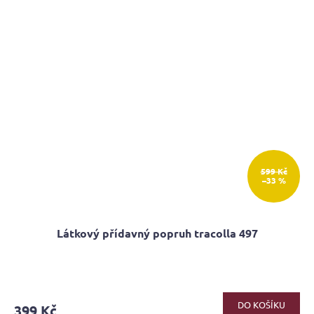
599 Kč
–33 %
Látkový přídavný popruh tracolla 497
DO KOŠÍKU
399 Kč