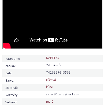
KABELKY
Kategorie
:
24 měsíců
Záruka
:
7426839615568
EAN
:
růžová
Barva
:
kůže
Materiál
:
šířka 20 cm výška 15 cm
Rozměry
:
malá
Velikost
: