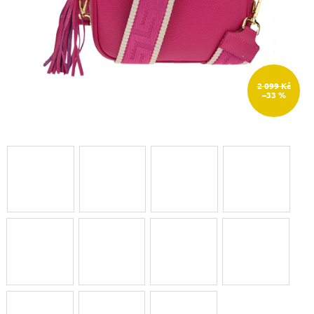
2 099 Kč
–33 %