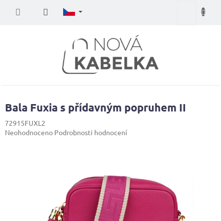
Přejít
Nákupní
na
obsah
košík
Bala Fuxia s přídavným popruhem II
72915FUXL2
Průměrné
Neohodnoceno
Podrobnosti hodnocení
hodnocení
produktu
je
0,0
z
5
hvězdiček.