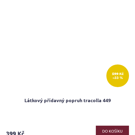
599 Kč
–33 %
Látkový přídavný popruh tracolla 449
DO KOŠÍKU
399 Kč