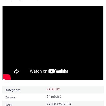
KABELKY
Kategorie
:
24 měsíců
Záruka
:
7426839597284
EAN
: