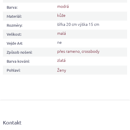
modrá
Barva
:
kůže
Materiál
:
šířka 20 cm výška 15 cm
Rozměry
:
malá
Velikost
:
ne
Vejde A4
:
přes rameno
,
crossbody
Způsob nošení
:
zlatá
Barva kování
:
Ženy
Pohlaví
:
Z
á
p
a
Kontakt
t