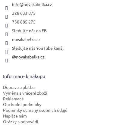
í
info
@
novakabelka.cz
226 633 875
730 885 275
Sledujte nás na FB
novakabelka.cz
Sledujte náš YouTube kanál
@novakabelka.cz
Informace k nákupu
Doprava a platba
Výměna a vrácení zboží
Reklamace
Obchodní podmínky
Podmínky ochrany osobních údajů
Napište nám
Otázky a odpovědi