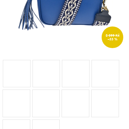
2 099 Kč
–33 %