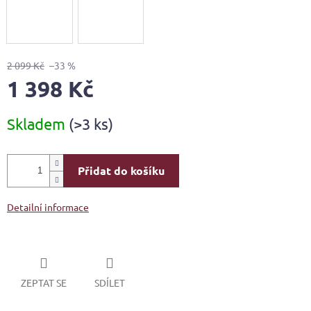
2 099 Kč
–33 %
1 398 Kč
Měrná
Skladem
(>3 ks)
cena:
Přidat do košíku
Detailní informace
ZEPTAT SE
SDÍLET