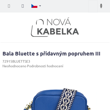
Přejít
Nákupní
na
obsah
košík
Bala Bluette s přídavným popruhem III
72915BLUETTSE3
Průměrné
Neohodnoceno
Podrobnosti hodnocení
hodnocení
produktu
je
0,0
z
5
hvězdiček.