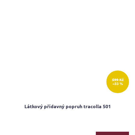
hvězdiček.
599 Kč
–33 %
Látkový přídavný popruh tracolla 501