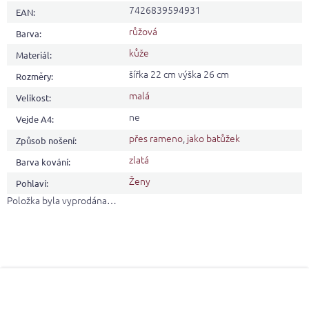
7426839594931
EAN
:
růžová
Barva
:
kůže
Materiál
:
šířka 22 cm výška 26 cm
Rozměry
:
malá
Velikost
:
ne
Vejde A4
:
přes rameno
,
jako batůžek
Způsob nošení
:
zlatá
Barva kování
:
Ženy
Pohlaví
:
Položka byla vyprodána…
Z
á
p