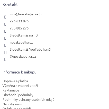
a
Kontakt
t
í
info
@
novakabelka.cz
226 633 875
730 885 275
Sledujte nás na FB
novakabelka.cz
Sledujte náš YouTube kanál
@novakabelka.cz
Informace k nákupu
Doprava a platba
Výměna a vrácení zboží
Reklamace
Obchodní podmínky
Podmínky ochrany osobních údajů
Napište nám
Otázky a odpovědi