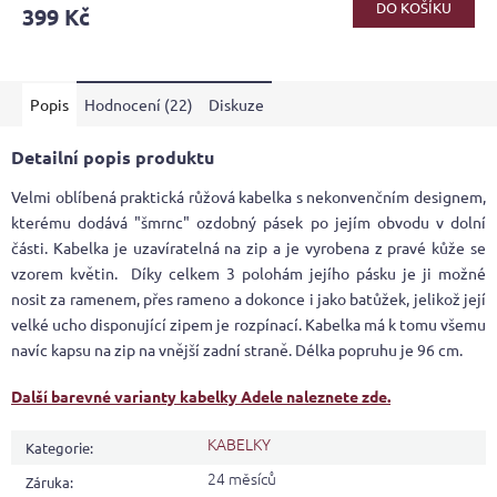
DO KOŠÍKU
399 Kč
Popis
Hodnocení (22)
Diskuze
Detailní popis produktu
Velmi oblíbená praktická růžová kabelka s nekonvenčním designem,
kterému dodává "šmrnc" ozdobný pásek po jejím obvodu v dolní
části. Kabelka je uzavíratelná na zip a je vyrobena z pravé kůže se
vzorem květin. Díky celkem 3 polohám jejího pásku je ji možné
nosit za ramenem, přes rameno a dokonce i jako batůžek, jelikož její
velké ucho disponující zipem je rozpínací. Kabelka má k tomu všemu
navíc kapsu na zip na vnější zadní straně. Délka popruhu je 96 cm.
Další barevné varianty kabelky Adele naleznete zde.
KABELKY
Kategorie
:
24 měsíců
Záruka
: