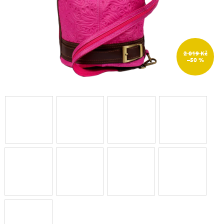
2 019 Kč
–50 %