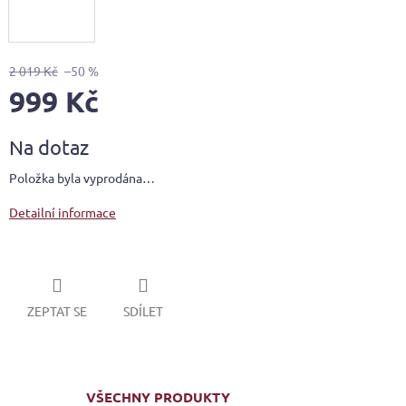
2 019 Kč
–50 %
999 Kč
Měrná
Na dotaz
cena:
Položka byla vyprodána…
Detailní informace
ZEPTAT SE
SDÍLET
VŠECHNY PRODUKTY