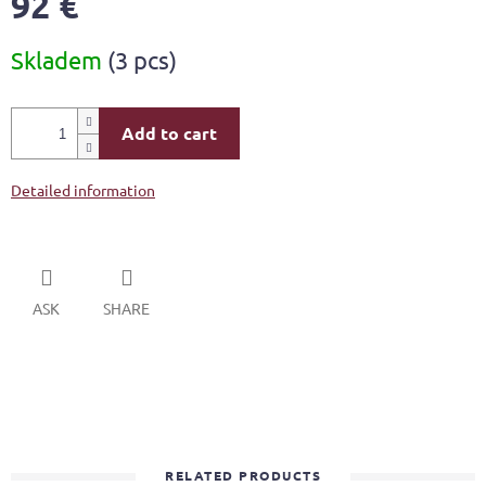
92 €
Measure
Skladem
(3 pcs)
price:
Add to cart
Detailed information
ASK
SHARE
RELATED PRODUCTS