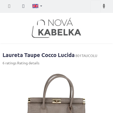
Skip
Shopping
to
content
cart
Laureta Taupe Cocco Lucida
801TAUCOLU
The
6 ratings
Rating details
average
product
rating
is
5,0
out
of
5
stars.