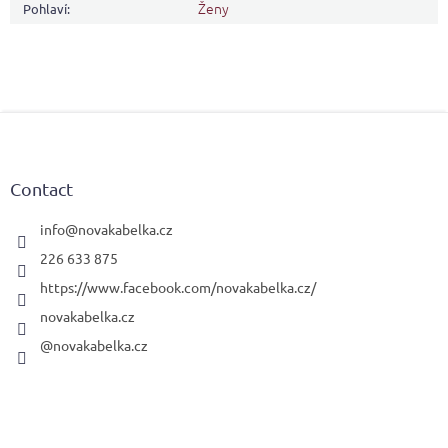
Ženy
Pohlaví
:
F
o
o
t
Contact
e
r
info
@
novakabelka.cz
226 633 875
https://www.facebook.com/novakabelka.cz/
novakabelka.cz
@novakabelka.cz