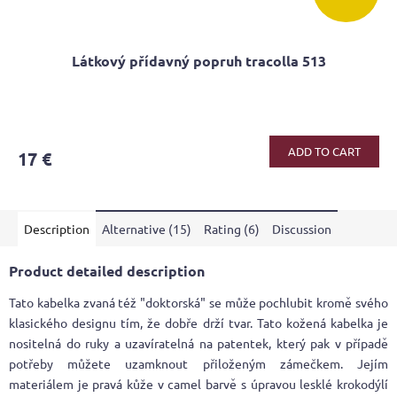
Látkový přídavný popruh tracolla 513
The
average
product
ADD TO CART
17 €
rating
is
5,0
out
Description
Alternative (15)
Rating (6)
Discussion
of
5
stars.
Product detailed description
Tato kabelka zvaná též "doktorská" se může pochlubit kromě svého
klasického designu tím, že dobře drží tvar. Tato kožená kabelka je
nositelná do ruky a uzavíratelná na patentek, který pak v případě
potřeby můžete uzamknout přiloženým zámečkem. Jejím
materiálem je pravá kůže v camel barvě s úpravou lesklé krokodýlí