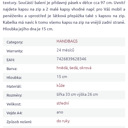
textury. Součástí balení je přídavný pásek v délce cca 97 cm. Uvnitř
najdete kapsu na zip a 2 malé kapsy vhodné např. pro Váš mobil a
peněženku a uprostřed je látková přepážka také s kapsou na zip.
Kabelka má navíc k tomu všemu kapsu na zip na vnější zadní straně.
Hloubka jejího dna je 15 cm.
HANDBAGS
Category
:
24 měsíců
Warranty
:
7426839628346
EAN
:
hnědá
,
šedá
,
okrová
Barva
:
15 cm
Hloubka
:
kůže
Materiál
:
šířka 33 cm výška 26 cm
Rozměry
:
střední
Velikost
:
ano
Vejde A4
:
do ruky
Způsob nošení
: