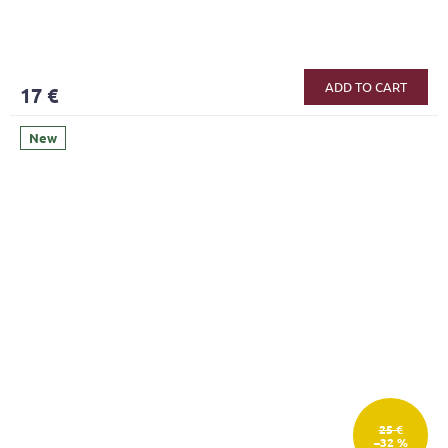
ADD TO CART
17 €
New
25 €
–32 %