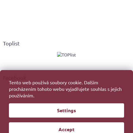
Toplist
Facebook
Tento web používá soubory cookie. Dalším
procházením tohoto webu vyjadřujete souhlas s jejich
používáním.
Created by Shoptet
Settings
Copyright 2026
. All rights reserved.
Edit cookie settings
Accept
Redesign by
Filipesmedia 🧡