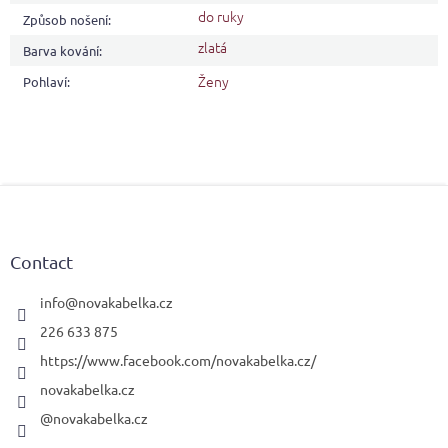
do ruky
Způsob nošení
:
zlatá
Barva kování
:
Ženy
Pohlaví
:
F
o
o
t
Contact
e
r
info
@
novakabelka.cz
226 633 875
https://www.facebook.com/novakabelka.cz/
novakabelka.cz
@novakabelka.cz