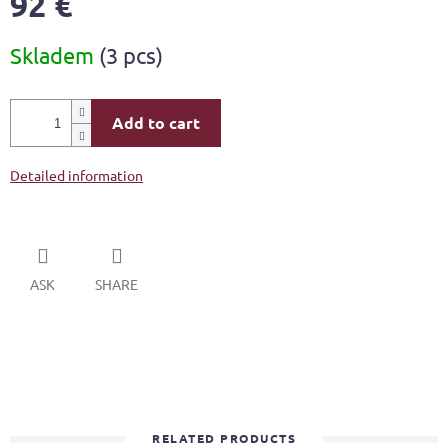
92 €
Measure
Skladem
(3 pcs)
price:
Add to cart
Detailed information
ASK
SHARE
RELATED PRODUCTS