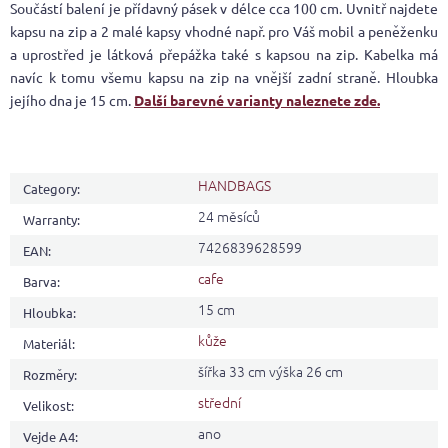
Součástí balení je přídavný pásek v délce cca 100 cm. Uvnitř najdete
kapsu na zip a 2 malé kapsy vhodné např. pro Váš mobil a peněženku
a uprostřed je látková přepážka také s kapsou na zip. Kabelka má
navíc k tomu všemu kapsu na zip na vnější zadní straně. Hloubka
jejího dna je 15 cm.
Další barevné varianty naleznete zde.
HANDBAGS
Category
:
24 měsíců
Warranty
:
7426839628599
EAN
:
cafe
Barva
:
15 cm
Hloubka
:
kůže
Materiál
:
šířka 33 cm výška 26 cm
Rozměry
:
střední
Velikost
:
ano
Vejde A4
: