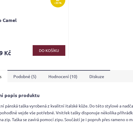
–33 %
o Camel
rné
cení
ktu
DO KOŠÍKU
9 Kč
s
Podobné (5)
Hodnocení (10)
Diskuze
ček.
ní popis produktu
ní pánská taška vyrobená z kvalitní italské kůže. Do této stylové a nadč
pohodlně vejde vše potřebné. Vnitřek tašky disponuje několika přihrádk
a zip. Taška se zavírá pomocí zipu. Součástí je i popruh přes rameno o m