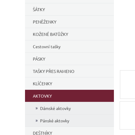
í
ŠÁTKY
p
a
PENĚŽENKY
n
e
KOŽENÉ BATŮŽKY
l
Cestovní tašky
PÁSKY
TAŠKY PŘES RAMENO
KLÍČENKY
AKTOVKY
Dámské aktovky
Pánské aktovky
DEŠTNÍKY