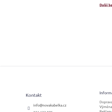
Další b
Z
á
p
a
t
Inform
Kontakt
í
Doprava
info
@
novakabelka.cz
Výměna 
Reklam