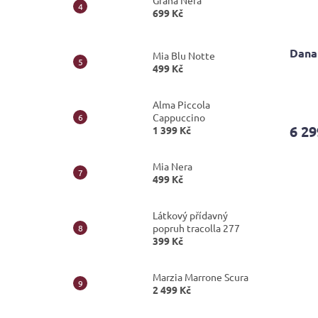
Grana Nera
699 Kč
Dana
Mia Blu Notte
499 Kč
Průmě
Alma Piccola
hodno
Cappuccino
produ
6 29
1 399 Kč
je
4,6
z
Mia Nera
5
499 Kč
hvězdi
Látkový přídavný
popruh tracolla 277
399 Kč
Marzia Marrone Scura
2 499 Kč