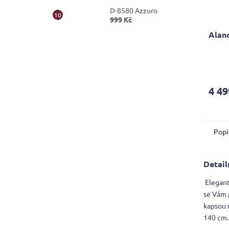
D-8580 Azzuro
999 Kč
Alan
Průmě
hodno
produ
4 49
je
4,1
z
5
Popi
hvězdi
Detail
Elegant
se Vám 
kapsou n
140 cm.