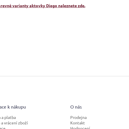
arevné varianty aktovky Diego naleznete zde.
ace k nákupu
O nás
 a platba
Prodejna
a vrácení zboží
Kontakt
ace
Hodnocení