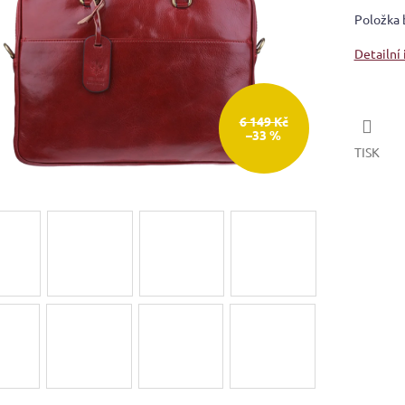
Položka 
Detailní
6 149 Kč
–33 %
TISK