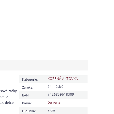
KOŽENÁ AKTOVKA
Kategorie
:
24 měsíců
Záruka
:
asové tašky
7426839618309
EAN
:
ami a
červená
ax. délce
Barva
:
7 cm
Hloubka
: