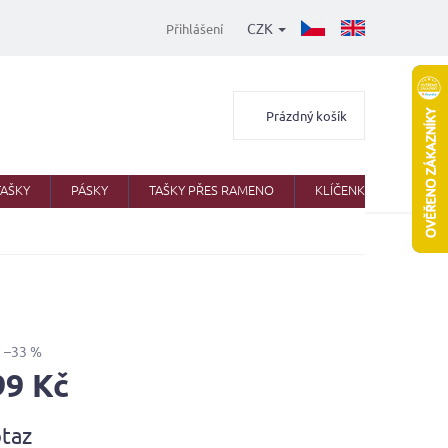
CZK
Přihlášení
Nákupní
Prázdný košík
košík
TAŠKY
PÁSKY
TAŠKY PŘES RAMENO
KLÍČENKY
AKTO
–33 %
99 Kč
taz