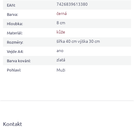
7426839613380
EAN
:
černá
Barva
:
8 cm
Hloubka
:
kůže
Materiál
:
šířka 40 cm výška 30 cm
Rozměry
:
ano
Vejde A4
:
zlatá
Barva kování
:
Muži
Pohlaví
:
Z
á
p
a
Kontakt
t