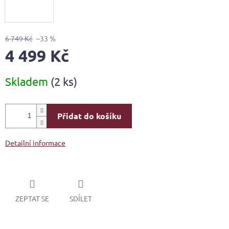
6 749 Kč
–33 %
4 499 Kč
Měrná
Skladem
(2 ks)
cena:
Přidat do košíku
Detailní informace
ZEPTAT SE
SDÍLET