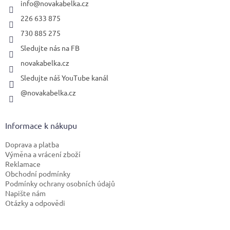
í
info
@
novakabelka.cz
226 633 875
730 885 275
Sledujte nás na FB
novakabelka.cz
Sledujte náš YouTube kanál
@novakabelka.cz
Informace k nákupu
Doprava a platba
Výměna a vrácení zboží
Reklamace
Obchodní podmínky
Podmínky ochrany osobních údajů
Napište nám
Otázky a odpovědi