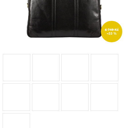
6 749 Kč
–33 %