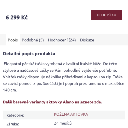
Průměrné
hodnocení
produktu
DO KOŠÍKU
6 299 Kč
je
4,2
z
5
Popis
Podobné (5)
Hodnocení (24)
Diskuze
hvězdiček.
Detailní popis produktu
Elegantní pánská taška vyrobená z kvalitní italské kůže. Do této
stylové a nadčasové tašky se Vám pohodlně vejde vše potřebné.
Vnitřek tašky disponuje několika přihrádkami a kapsou na zip. Taška
se zavírá pomocí zipu. Součástí je i popruh přes rameno o max. délce
140 cm.
Další barevné varianty aktovky Alano naleznete zde.
KOŽENÁ AKTOVKA
Kategorie
:
24 měsíců
Záruka
: