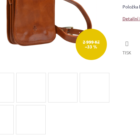
Položka 
Detailní
2 999 Kč
–33 %
TISK