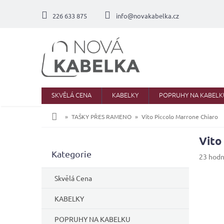
Přejít
na
226 633 875
info@novakabelka.cz
obsah
SKVĚLÁ CENA
KABELKY
POPRUHY NA KABELK
Domů
TAŠKY PŘES RAMENO
Vito Piccolo Marrone Chiaro
Vito
P
Přeskočit
Kategorie
o
Průměr
23 hod
kategorie
s
hodnoc
produkt
t
Skvělá Cena
je
r
3,8
a
KABELKY
z
n
5
POPRUHY NA KABELKU
n
hvězdič