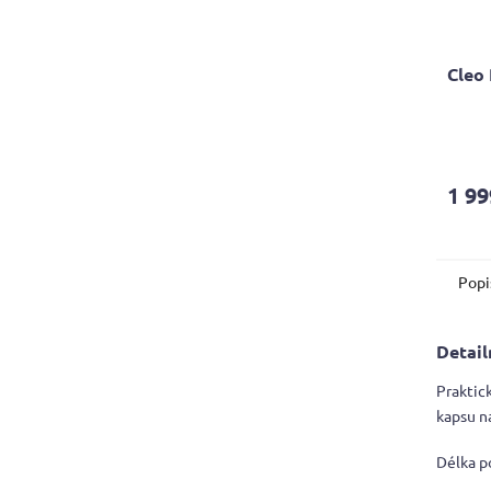
Cleo
Průmě
hodno
produ
1 99
je
4,2
z
5
Popi
hvězdi
Detail
Praktick
kapsu n
Délka p