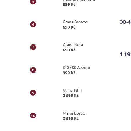
899 Kč
OB-4
Grana Bronzo
699 Kč
Průmě
hodno
Grana Nera
699 Kč
produ
1 19
je
5,0
z
D-8580 Azzuro
5
999 Kč
hvězdi
Maria Lilla
2 599 Kč
Maria Bordo
2 599 Kč