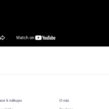
ace k nákupu
O nás
 a platba
Prodejna