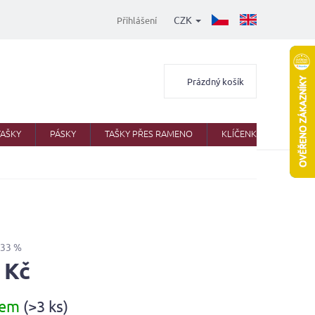
CZK
Přihlášení
Nákupní
Prázdný košík
košík
TAŠKY
PÁSKY
TAŠKY PŘES RAMENO
KLÍČENKY
AKTO
–33 %
 Kč
dem
(>3 ks)