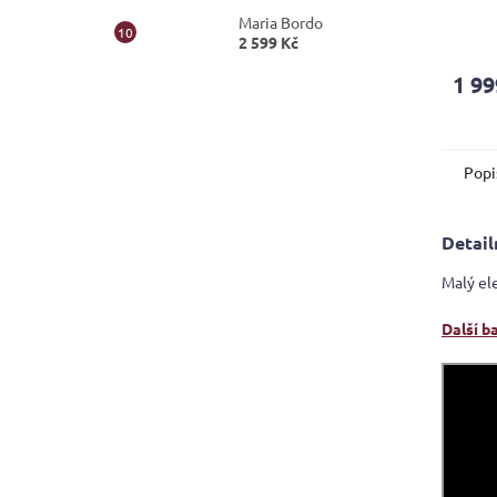
Maria Bordo
Průmě
2 599 Kč
hodno
produ
1 99
je
4,0
z
5
Popi
hvězdi
Detail
Malý el
Další b