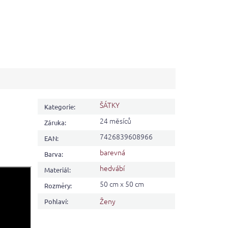
ŠÁTKY
Kategorie
:
24 měsíců
Záruka
:
7426839608966
EAN
:
barevná
Barva
:
hedvábí
Materiál
:
50 cm x 50 cm
Rozměry
:
Ženy
Pohlaví
: