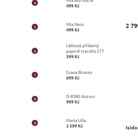
Mia Blu Notte
499 Kč
Průmě
hodno
produ
Mia Nera
2 79
je
499 Kč
4,0
z
5
Látkový přídavný
hvězdi
popruh tracolla 277
399 Kč
Grana Bronzo
699 Kč
D-8580 Azzuro
999 Kč
Maria Lilla
2 599 Kč
Isido