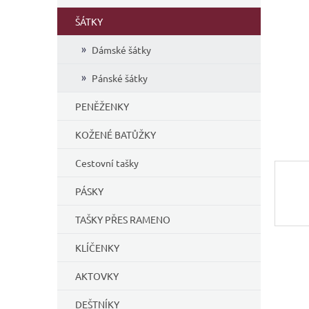
í
ŠÁTKY
p
a
Dámské šátky
n
e
Pánské šátky
l
PENĚŽENKY
KOŽENÉ BATŮŽKY
Cestovní tašky
PÁSKY
TAŠKY PŘES RAMENO
KLÍČENKY
AKTOVKY
DEŠTNÍKY