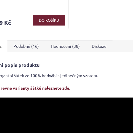
rné
cení
ktu
DO KOŠÍKU
9 Kč
s
Podobné (16)
Hodnocení (38)
Diskuze
ček.
ní popis produktu
egantní šátek ze 100% hedvábí s jedinečným vzorem.
arevné varianty šátků naleznete zde.