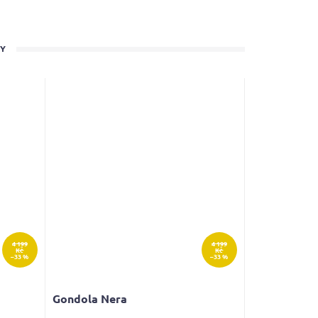
TY
4 199
4 199
Kč
Kč
–33 %
–33 %
Gondola Nera