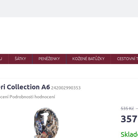
U
ŠÁTKY
PENĚŽENKY
KOŽENÉ BATŮŽKY
CESTOVNÍ 
ri Collection A6
242002990353
né
cení
Podrobnosti hodnocení
ení
u
535 Kč
357
Měrná
Skla
cena:
ek.