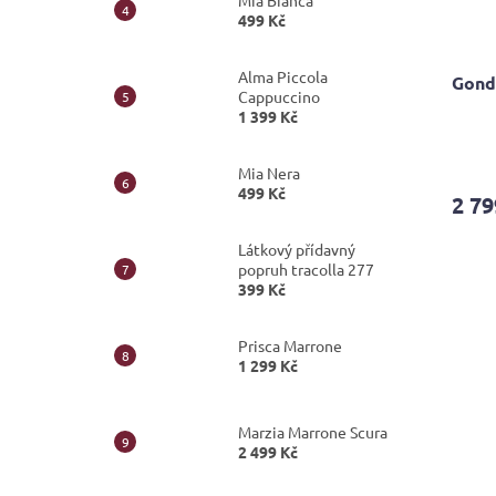
Mia Bianca
499 Kč
Alma Piccola
Gond
Cappuccino
1 399 Kč
Průmě
hodno
Mia Nera
produ
499 Kč
2 79
je
4,0
Látkový přídavný
z
popruh tracolla 277
5
399 Kč
hvězdi
Prisca Marrone
1 299 Kč
Marzia Marrone Scura
2 499 Kč