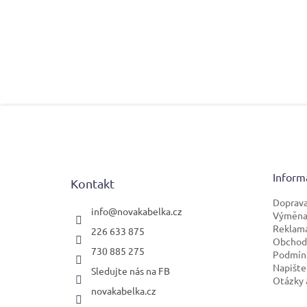
Z
á
p
a
t
Inform
Kontakt
í
Doprava
info
@
novakabelka.cz
Výměna 
Reklam
226 633 875
Obchod
730 885 275
Podmínk
Napište
Sledujte nás na FB
Otázky 
novakabelka.cz