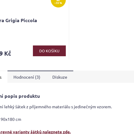
–33 %
ra Grigia Piccola
rné
cení
ktu
DO KOŠÍKU
9 Kč
s
Hodnocení (3)
Diskuze
ček.
ní popis produktu
ní lehký šátek z příjemného materiálu s jedinečným vzorem.
 90x180 cm
arevné varianty šátků naleznete zde.