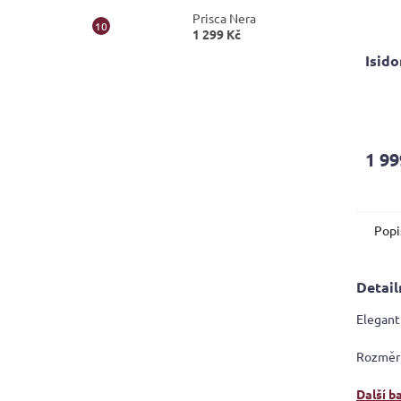
Prisca Nera
1 299 Kč
Isido
Průmě
hodno
produ
1 99
je
4,5
z
5
Popi
hvězdi
Detail
Elegant
Rozměr
Další b