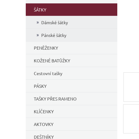
í
ŠÁTKY
p
a
Dámské šátky
n
e
Pánské šátky
l
PENĚŽENKY
KOŽENÉ BATŮŽKY
Cestovní tašky
PÁSKY
TAŠKY PŘES RAMENO
KLÍČENKY
AKTOVKY
DEŠTNÍKY