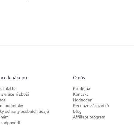
ace k nákupu
O nás
 a platba
Prodejna
a vrácení zboží
Kontakt
ace
Hodnocení
ní podmínky
Recenze zákazníků
y ochrany osobních údajů
Blog
 nám
Affiliate program
a odpovědi