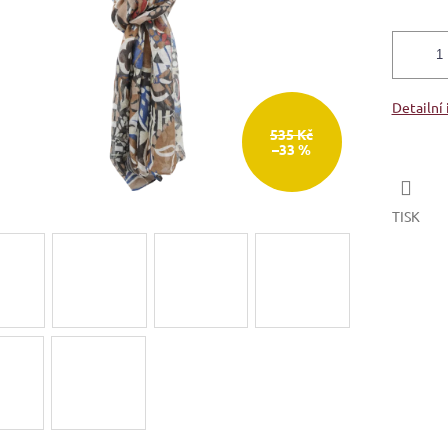
Detailní
535 Kč
–33 %
TISK