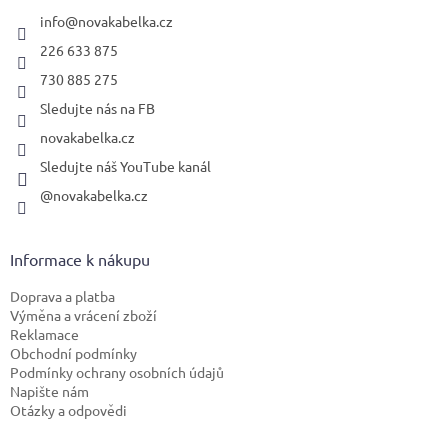
t
í
info
@
novakabelka.cz
226 633 875
730 885 275
Sledujte nás na FB
novakabelka.cz
Sledujte náš YouTube kanál
@novakabelka.cz
Informace k nákupu
Doprava a platba
Výměna a vrácení zboží
Reklamace
Obchodní podmínky
Podmínky ochrany osobních údajů
Napište nám
Otázky a odpovědi