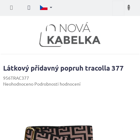
Přejít
Nákupní
na
obsah
košík
Látkový přídavný popruh tracolla 377
956TRAC377
Průměrné
Neohodnoceno
Podrobnosti hodnocení
hodnocení
produktu
je
0,0
z
5
hvězdiček.