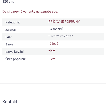
120 cm.
Další barevné varianty naleznete zde.
PŘÍDAVNÉ POPRUHY
Kategorie
:
24 měsíců
Záruka
:
0761212574627
EAN
:
růžová
Barva
:
zlatá
Barva kování
:
5 cm
Šířka popruhu
:
Z
á
p
a
Kontakt