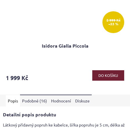
2 999 Kč
–33 %
Isidora Gialla Piccola
Průměrné
hodnocení
produktu
DO KOŠÍKU
1 999 Kč
je
4,3
z
5
Popis
Podobné (16)
Hodnocení
Diskuze
hvězdiček.
Detailní popis produktu
Látkový přídavný popruh ke kabelce, šířka popruhu je 5 cm, délka až