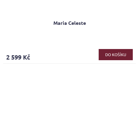
Maria Celeste
Průměrné
hodnocení
produktu
DO KOŠÍKU
2 599 Kč
je
5,0
z
5
hvězdiček.