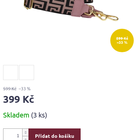
599 Kč
–33 %
599 Kč
–33 %
399 Kč
Měrná
Skladem
(3 ks)
cena:
Přidat do košíku