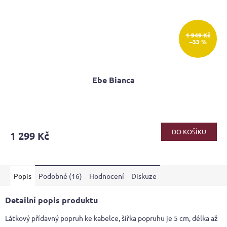
1 949 Kč
–33 %
Ebe Bianca
Průměrné
hodnocení
produktu
DO KOŠÍKU
1 299 Kč
je
4,0
z
5
Popis
Podobné (16)
Hodnocení
Diskuze
hvězdiček.
Detailní popis produktu
Látkový přídavný popruh ke kabelce, šířka popruhu je 5 cm, délka až