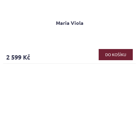
Maria Viola
Průměrné
hodnocení
produktu
DO KOŠÍKU
2 599 Kč
je
5,0
z
5
hvězdiček.