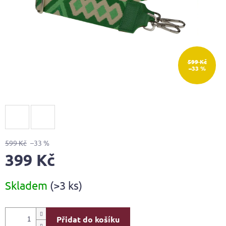
599 Kč
–33 %
599 Kč
–33 %
399 Kč
Měrná
Skladem
(>3 ks)
cena:
Přidat do košíku