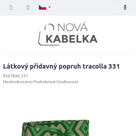
Přejít
Nákupní
na
obsah
košík
Látkový přídavný popruh tracolla 331
956TRAC331
Průměrné
Neohodnoceno
Podrobnosti hodnocení
hodnocení
produktu
je
0,0
z
5
hvězdiček.