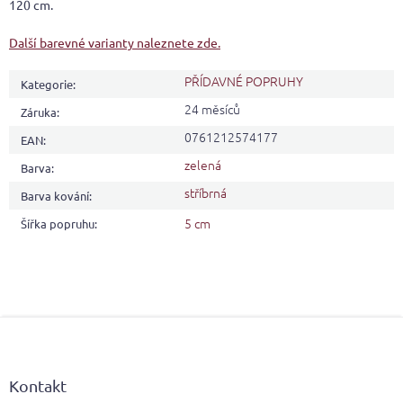
120 cm.
Další barevné varianty naleznete zde.
PŘÍDAVNÉ POPRUHY
Kategorie
:
24 měsíců
Záruka
:
0761212574177
EAN
:
zelená
Barva
:
stříbrná
Barva kování
:
5 cm
Šířka popruhu
:
Z
á
p
a
Kontakt