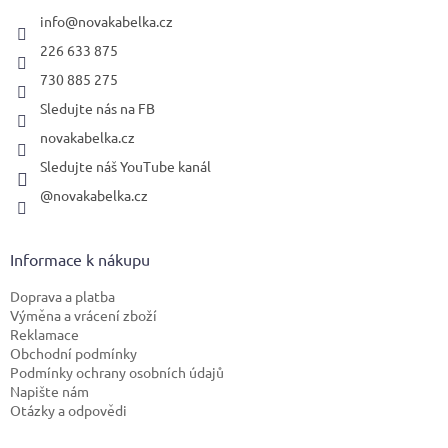
t
í
info
@
novakabelka.cz
226 633 875
730 885 275
Sledujte nás na FB
novakabelka.cz
Sledujte náš YouTube kanál
@novakabelka.cz
Informace k nákupu
Doprava a platba
Výměna a vrácení zboží
Reklamace
Obchodní podmínky
Podmínky ochrany osobních údajů
Napište nám
Otázky a odpovědi