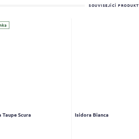
SOUVISEJÍCÍ PRODUK
nka
a Taupe Scura
Isidora Bianca
Průměrné
hodnocení