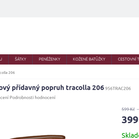
U
ŠÁTKY
PENĚŽENKY
KOŽENÉ BATŮŽKY
CESTOVNÍ 
colla 206
ový přídavný popruh tracolla 206
956TRAC206
né
cení
Podrobnosti hodnocení
ení
u
599 Kč
399
Měrná
Skla
cena:
ek.