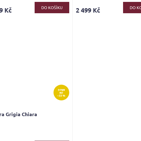
produktu
DO KOŠÍKU
DO K
9 Kč
2 499 Kč
je
4,1
z
5
hvězdiček.
3 749
Kč
–33 %
ra Grigia Chiara
rné
cení