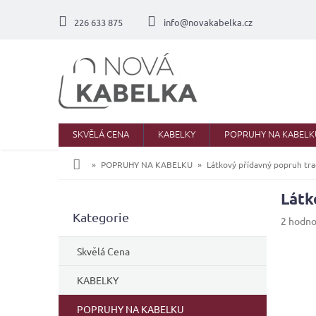
Přejít
na
226 633 875
info@novakabelka.cz
obsah
SKVĚLÁ CENA
KABELKY
POPRUHY NA KABELK
Domů
POPRUHY NA KABELKU
Látkový přídavný popruh tra
Látk
P
Přeskočit
Kategorie
o
Průměr
2 hodno
kategorie
s
hodnoc
produkt
t
Skvělá Cena
je
r
5,0
a
KABELKY
z
n
5
POPRUHY NA KABELKU
n
hvězdič