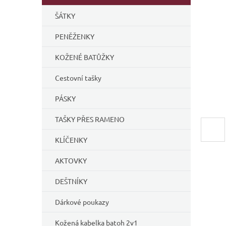
í
ŠÁTKY
p
a
PENĚŽENKY
n
e
KOŽENÉ BATŮŽKY
l
Cestovní tašky
PÁSKY
TAŠKY PŘES RAMENO
KLÍČENKY
AKTOVKY
DEŠTNÍKY
Dárkové poukazy
Kožená kabelka batoh 2v1