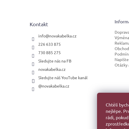
á
p
a
t
Inform
Kontakt
í
Doprava
info
@
novakabelka.cz
Výměna 
Reklam
226 633 875
Obchod
730 885 275
Podmínk
Napište
Sledujte nás na FB
Otázky 
novakabelka.cz
Sledujte náš YouTube kanál
@novakabelka.cz
Faceb
Chtěli byc
nejlépe. P
rádi, pokud
zprostředko