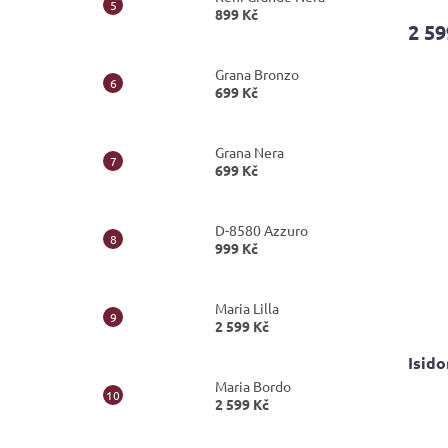
899 Kč
2 59
Grana Bronzo
699 Kč
Grana Nera
699 Kč
D-8580 Azzuro
999 Kč
Maria Lilla
2 599 Kč
Isido
Maria Bordo
2 599 Kč
Průmě
hodno