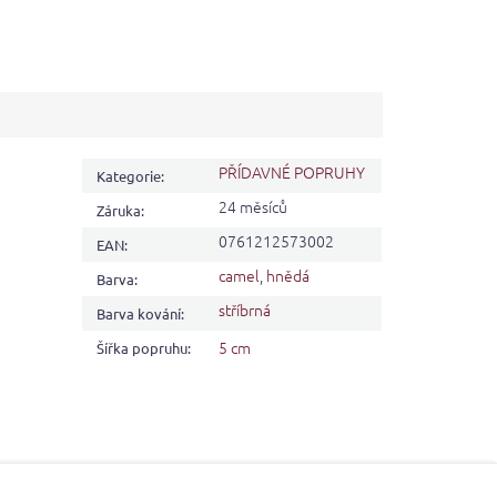
PŘÍDAVNÉ POPRUHY
Kategorie
:
24 měsíců
Záruka
:
0761212573002
EAN
:
camel
,
hnědá
Barva
:
stříbrná
Barva kování
:
5 cm
Šířka popruhu
: