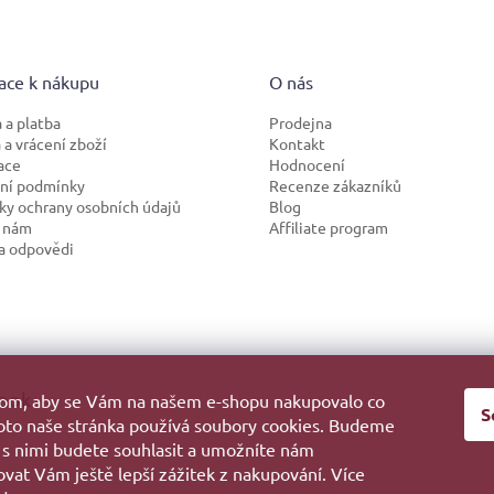
ace k nákupu
O nás
 a platba
Prodejna
a vrácení zboží
Kontakt
ace
Hodnocení
ní podmínky
Recenze zákazníků
y ochrany osobních údajů
Blog
 nám
Affiliate program
a odpovědi
ook
hom, aby se Vám na našem e-shopu nakupovalo co
S
roto naše stránka používá soubory cookies. Budeme
 s nimi budete souhlasit a umožníte nám
vat Vám ještě lepší zážitek z nakupování. Více