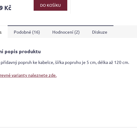
ktu
DO KOŠÍKU
9 Kč
s
Podobné (16)
Hodnocení (2)
Diskuze
ček.
ní popis produktu
 přídavný popruh ke kabelce, šířka popruhu je 5 cm, délka až 120 cm.
arevné varianty naleznete zde.