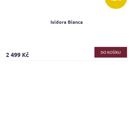
Isidora Bianca
Průměrné
hodnocení
produktu
DO KOŠÍKU
2 499 Kč
je
4,1
z
5
hvězdiček.