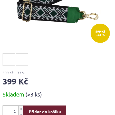
599 Kč
–33 %
599 Kč
–33 %
399 Kč
Měrná
Skladem
(>3 ks)
cena:
Přidat do košíku