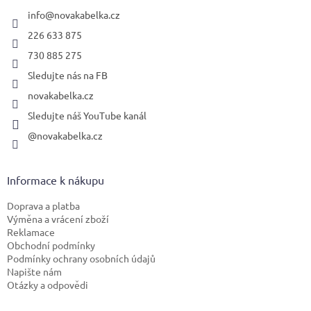
t
í
info
@
novakabelka.cz
226 633 875
730 885 275
Sledujte nás na FB
novakabelka.cz
Sledujte náš YouTube kanál
@novakabelka.cz
Informace k nákupu
Doprava a platba
Výměna a vrácení zboží
Reklamace
Obchodní podmínky
Podmínky ochrany osobních údajů
Napište nám
Otázky a odpovědi