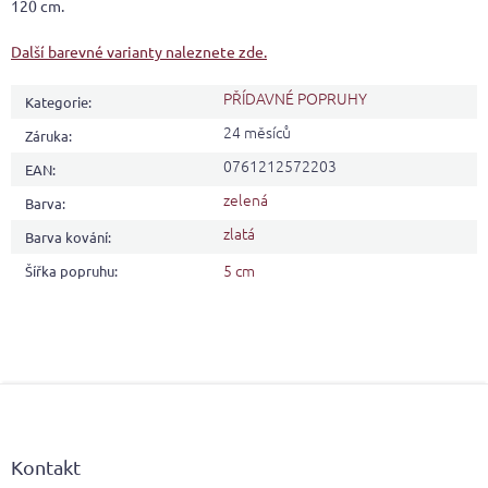
120 cm.
Další barevné varianty naleznete zde.
PŘÍDAVNÉ POPRUHY
Kategorie
:
24 měsíců
Záruka
:
0761212572203
EAN
:
zelená
Barva
:
zlatá
Barva kování
:
5 cm
Šířka popruhu
:
Z
á
p
a
Kontakt