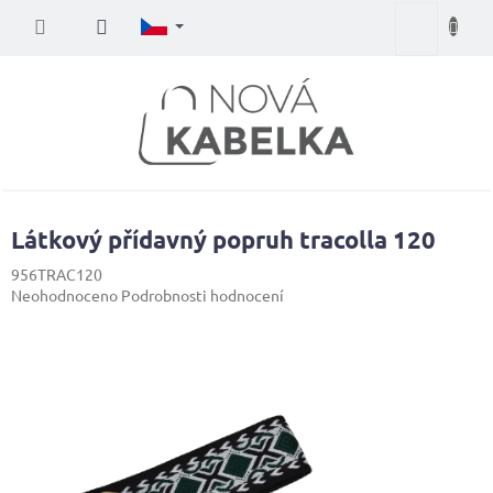
Přejít
Nákupní
na
obsah
košík
Látkový přídavný popruh tracolla 120
956TRAC120
Průměrné
Neohodnoceno
Podrobnosti hodnocení
hodnocení
produktu
je
0,0
z
5
hvězdiček.