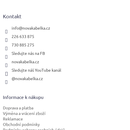
á
p
a
Kontakt
t
í
info
@
novakabelka.cz
226 633 875
730 885 275
Sledujte nás na FB
novakabelka.cz
Sledujte náš YouTube kanál
@novakabelka.cz
Informace k nákupu
Doprava a platba
Výměna a vrácení zboží
Reklamace
Obchodní podmínky
Podmínky ochrany osobních údajů