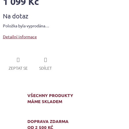
1 099 Kč
Měrná
Na dotaz
cena:
Položka byla vyprodána…
Detailní informace
ZEPTAT SE
SDÍLET
VŠECHNY PRODUKTY
MÁME SKLADEM
DOPRAVA ZDARMA
OD 2 500 KČ