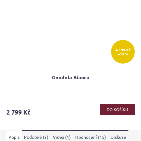
4 199 Kč
–33 %
Gondola Bianca
Průměrné
hodnocení
produktu
DO KOŠÍKU
2 799 Kč
je
4,1
z
5
Popis
Podobné (7)
Videa (1)
Hodnocení (15)
Diskuze
hvězdiček.