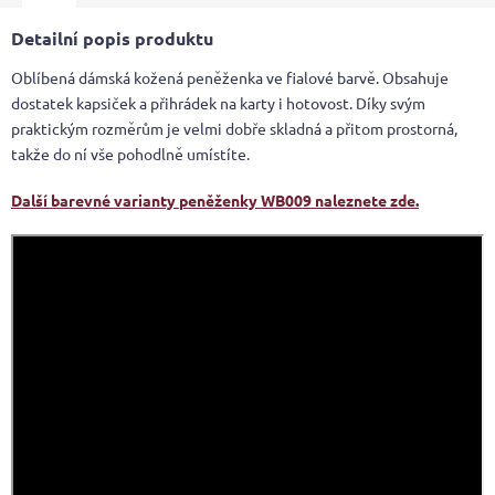
Detailní popis produktu
Oblíbená dámská kožená peněženka ve fialové barvě. Obsahuje
dostatek kapsiček a přihrádek na karty i hotovost. Díky svým
praktickým rozměrům je velmi dobře skladná a přitom prostorná,
takže do ní vše pohodlně umístíte.
Další barevné varianty peněženky WB009 naleznete zde.