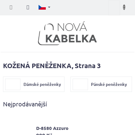
Přejít
Nákupní
na
obsah
košík
KOŽENÁ PENĚŽENKA
, Strana 3
Dámské peněženky
Pánské peněženky
Nejprodávanější
D-8580 Azzuro