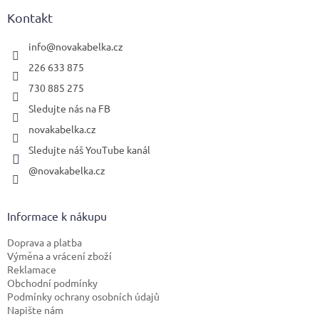
p
a
Kontakt
t
í
info
@
novakabelka.cz
226 633 875
730 885 275
Sledujte nás na FB
novakabelka.cz
Sledujte náš YouTube kanál
@novakabelka.cz
Informace k nákupu
Doprava a platba
Výměna a vrácení zboží
Reklamace
Obchodní podmínky
Podmínky ochrany osobních údajů
Napište nám