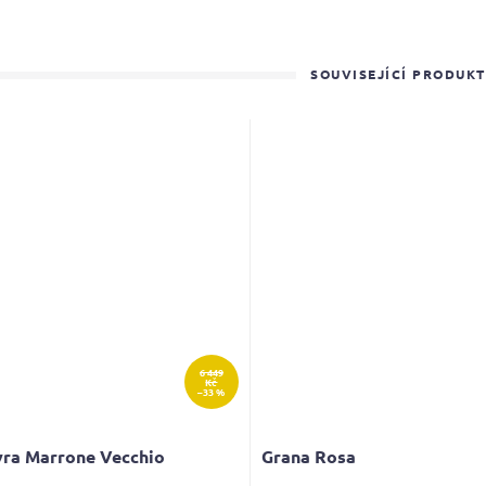
SOUVISEJÍCÍ PRODUK
6 449
Kč
–33 %
vra Marrone Vecchio
Grana Rosa