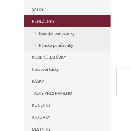
í
ŠÁTKY
p
a
PENĚŽENKY
n
e
Dámské peněženky
l
Pánské peněženky
KOŽENÉ BATŮŽKY
Cestovní tašky
PÁSKY
TAŠKY PŘES RAMENO
KLÍČENKY
AKTOVKY
DEŠTNÍKY