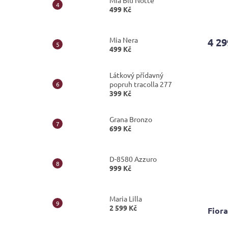
Mia Blu Notte
499 Kč
Průmě
hodno
produ
Mia Nera
4 29
je
499 Kč
4,0
z
5
Látkový přídavný
hvězdi
popruh tracolla 277
399 Kč
Grana Bronzo
699 Kč
D-8580 Azzuro
999 Kč
Maria Lilla
2 599 Kč
Fiora