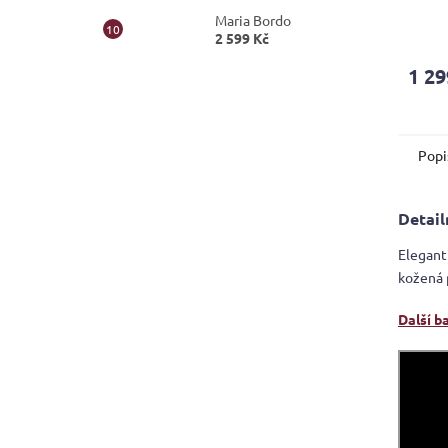
Maria Bordo
Průmě
2 599 Kč
hodno
produ
1 29
je
3,7
z
5
Popi
hvězdi
Detail
Elegant
kožená 
Další b