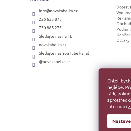
í
Doprava
info
@
novakabelka.cz
Výměna 
Reklam
226 633 875
Obchod
730 885 275
Podmínk
Napište
Sledujte nás na FB
Otázky 
novakabelka.cz
Sledujte náš YouTube kanál
@novakabelka.cz
Faceb
Chtěli byc
nejlépe. P
rádi, pokud
zprostředko
informací
z
Nastave