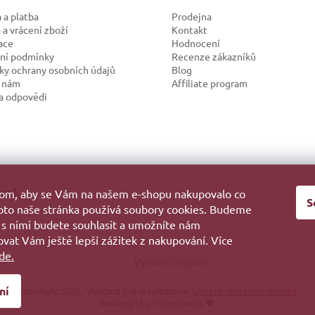
 a platba
Prodejna
a vrácení zboží
Kontakt
ace
Hodnocení
ní podmínky
Recenze zákazníků
y ochrany osobních údajů
Blog
 nám
Affiliate program
a odpovědi
ook
hom, aby se Vám na našem e-shopu nakupovalo co
S
roto naše stránka používá soubory cookies. Budeme
 s nimi budete souhlasit a umožníte nám
vat Vám ještě lepší zážitek z nakupování. Více
de.
Vytvořil Shoptet
ní
Copyright 2026
. Všechna práva vyhrazena.
Upravit nastavení cookies
Redesign by
Filipesmedia 🧡