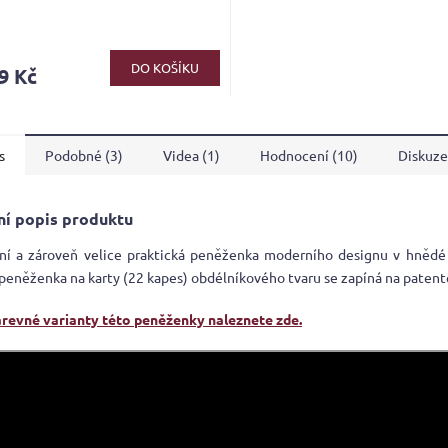
rné
cení
ktu
DO KOŠÍKU
9 Kč
s
Podobné (3)
Videa (1)
Hodnocení (10)
Diskuze
ček.
ní popis produktu
ní a zároveň velice praktická peněženka moderního designu v hnědé 
peněženka na karty (22 kapes) obdélníkového tvaru se zapíná na patent
arevné varianty této peněženky naleznete zde.