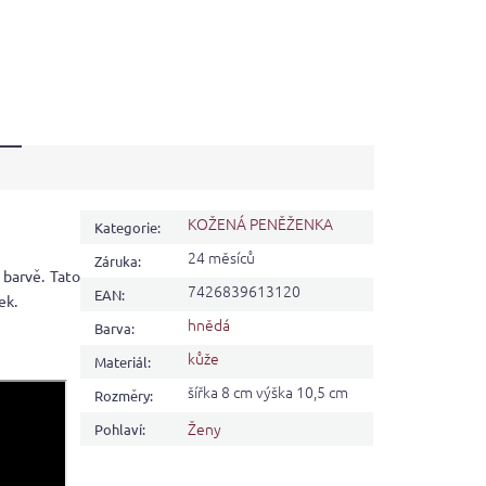
KOŽENÁ PENĚŽENKA
Kategorie
:
24 měsíců
Záruka
:
barvě. Tato
7426839613120
EAN
:
ek.
hnědá
Barva
:
kůže
Materiál
:
šířka 8 cm výška 10,5 cm
Rozměry
:
Ženy
Pohlaví
: