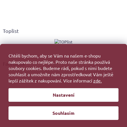
Toplist
Chtěli bychom, aby se Vám na našem e-shopu
nakupovalo co nejlépe. Proto naše stránka používá
Facebook
soubory cookies. Budeme rádi, pokud s nimi budete
souhlasit a umožníte nám zprostředkovat Vám ještě
lepší zážitek z nakupování. Více informací
zde.
Vytvořil Shoptet
Nastavení
Copyright 2026
. Všechna práva vyhrazena.
Upravit nastavení cookies
Souhlasím
Redesign by
Filipesmedia 🧡