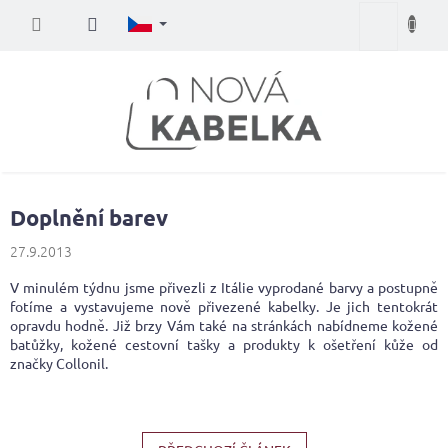
Přejít
Nákupní
na
obsah
košík
Doplnění barev
27.9.2013
V minulém týdnu jsme přivezli z Itálie vyprodané barvy a postupně
fotíme a vystavujeme nově přivezené kabelky. Je jich tentokrát
opravdu hodně. Již brzy Vám také na stránkách nabídneme kožené
batůžky, kožené cestovní tašky a produkty k ošetření kůže od
značky Collonil.