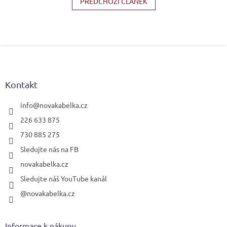
PŘEDCHOZÍ ČLÁNEK
Z
á
p
a
Kontakt
t
í
info
@
novakabelka.cz
226 633 875
730 885 275
Sledujte nás na FB
novakabelka.cz
Sledujte náš YouTube kanál
@novakabelka.cz
Informace k nákupu