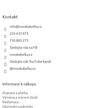
Z
á
p
a
Kontakt
t
í
info
@
novakabelka.cz
226 633 875
730 885 275
Sledujte nás na FB
novakabelka.cz
Sledujte náš YouTube kanál
@novakabelka.cz
Informace k nákupu
Doprava a platba
Výměna a vrácení zboží
Reklamace
Obchodní podmínky