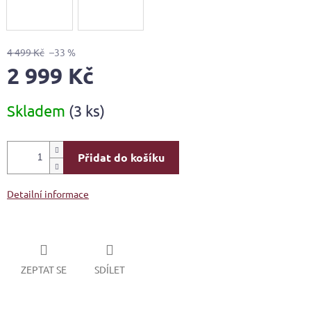
4 499 Kč
–33 %
2 999 Kč
Měrná
Skladem
(3 ks)
cena:
Přidat do košíku
Detailní informace
ZEPTAT SE
SDÍLET