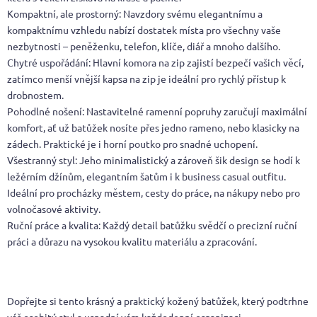
Kompaktní, ale prostorný: Navzdory svému elegantnímu a
kompaktnímu vzhledu nabízí dostatek místa pro všechny vaše
nezbytnosti – peněženku, telefon, klíče, diář a mnoho dalšího.
Chytré uspořádání: Hlavní komora na zip zajistí bezpečí vašich věcí,
zatímco menší vnější kapsa na zip je ideální pro rychlý přístup k
drobnostem.
Pohodlné nošení: Nastavitelné ramenní popruhy zaručují maximální
komfort, ať už batůžek nosíte přes jedno rameno, nebo klasicky na
zádech. Praktické je i horní poutko pro snadné uchopení.
Všestranný styl: Jeho minimalistický a zároveň šik design se hodí k
ležérním džínům, elegantním šatům i k business casual outfitu.
Ideální pro procházky městem, cesty do práce, na nákupy nebo pro
volnočasové aktivity.
Ruční práce a kvalita: Každý detail batůžku svědčí o precizní ruční
práci a důrazu na vysokou kvalitu materiálu a zpracování.
Dopřejte si tento krásný a praktický kožený batůžek, který podtrhne