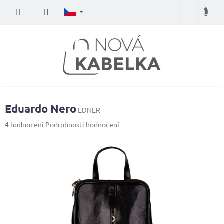
Přejít
Nákupní
na
obsah
košík
Eduardo Nero
EDNER
Průměrné
4 hodnocení
Podrobnosti hodnocení
hodnocení
produktu
je
5,0
z
5
hvězdiček.