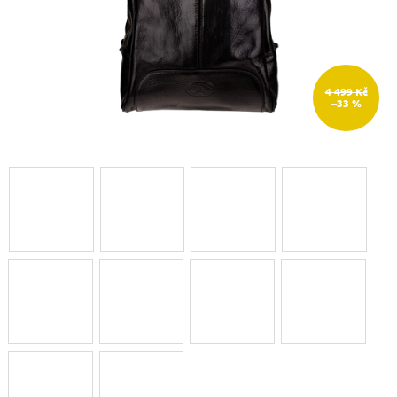
4 499 Kč
–33 %