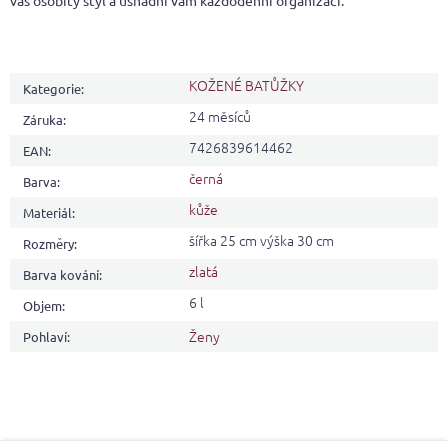
váš osobitý styl a usnadní vám každodenní organizaci.
KOŽENÉ BATŮŽKY
Kategorie
:
24 měsíců
Záruka
:
7426839614462
EAN
:
černá
Barva
:
kůže
Materiál
:
šířka 25 cm výška 30 cm
Rozměry
:
zlatá
Barva kování
:
6 l
Objem
:
Ženy
Pohlaví
: