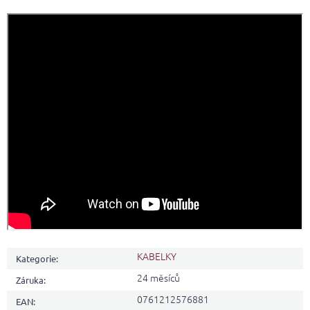
KABELKY
Kategorie
:
24 měsíců
Záruka
:
0761212576881
EAN
: