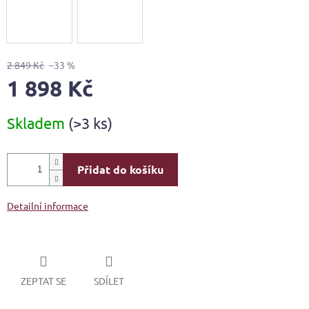
2 849 Kč
–33 %
1 898 Kč
Měrná
Skladem
(>3 ks)
cena:
Přidat do košíku
Detailní informace
ZEPTAT SE
SDÍLET