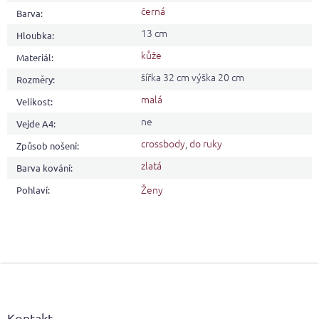
černá
Barva
:
13 cm
Hloubka
:
kůže
Materiál
:
šířka 32 cm výška 20 cm
Rozměry
:
malá
Velikost
:
ne
Vejde A4
:
crossbody
,
do ruky
Způsob nošení
:
zlatá
Barva kování
:
Ženy
Pohlaví
:
Z
á
p
a
Kontakt