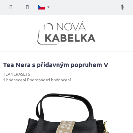
Přejít
Nákupní
na
obsah
košík
Tea Nera s přídavným popruhem V
TEANERASET5
Průměrné
1 hodnocení
Podrobnosti hodnocení
hodnocení
produktu
je
5,0
z
5
hvězdiček.