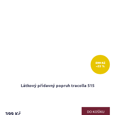
599 Kč
–33 %
Látkový přídavný popruh tracolla 515
DO KOŠÍKU
399 Kč