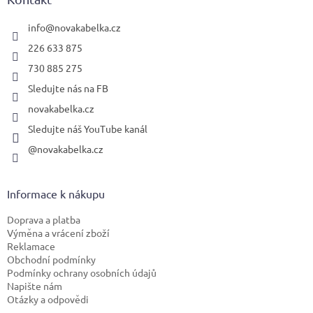
t
í
info
@
novakabelka.cz
226 633 875
730 885 275
Sledujte nás na FB
novakabelka.cz
Sledujte náš YouTube kanál
@novakabelka.cz
Informace k nákupu
Doprava a platba
Výměna a vrácení zboží
Reklamace
Obchodní podmínky
Podmínky ochrany osobních údajů
Napište nám
Otázky a odpovědi