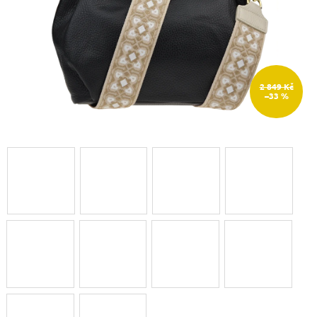
2 849 Kč
–33 %