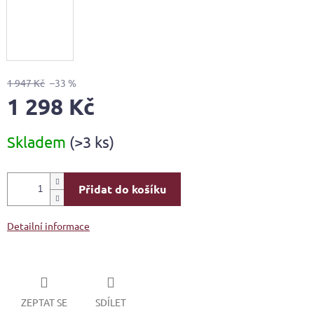
1 947 Kč
–33 %
1 298 Kč
Měrná
Skladem
(>3 ks)
cena:
Přidat do košíku
Detailní informace
ZEPTAT SE
SDÍLET