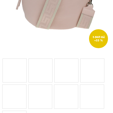
1 947 Kč
–33 %