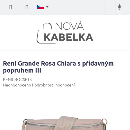
Přejít
Nákupní
na
obsah
košík
Reni Grande Rosa Chiara s přídavným
popruhem III
RENIGROCSET3
Průměrné
Neohodnoceno
Podrobnosti hodnocení
hodnocení
produktu
je
0,0
z
5
hvězdiček.