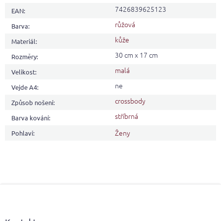
7426839625123
EAN
:
růžová
Barva
:
kůže
Materiál
:
30 cm x 17 cm
Rozměry
:
malá
Velikost
:
ne
Vejde A4
:
crossbody
Způsob nošení
:
stříbrná
Barva kování
:
Ženy
Pohlaví
:
Z
á
p