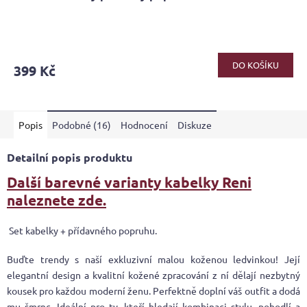
Průměrné
hodnocení
produktu
DO KOŠÍKU
399 Kč
je
5,0
z
5
Popis
Podobné (16)
Hodnocení
Diskuze
hvězdiček.
Detailní popis produktu
Další barevné varianty kabelky Reni
naleznete zde.
Set kabelky + přídavného popruhu.
Buďte trendy s naší exkluzivní malou koženou ledvinkou! Její
elegantní design a kvalitní kožené zpracování z ní dělají nezbytný
kousek pro každou moderní ženu. Perfektně doplní váš outfit a dodá
mu šmrnc. Ideální pro ty, kteří hledají kombinaci stylu, pohodlí a