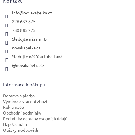
a
Kontakt
t
í
info
@
novakabelka.cz
226 633 875
730 885 275
Sledujte nás na FB
novakabelka.cz
Sledujte náš YouTube kanál
@novakabelka.cz
Informace k nákupu
Doprava a platba
Výměna a vrácení zboží
Reklamace
Obchodní podmínky
Podmínky ochrany osobních údajů
Napište nám
Otázky a odpovědi