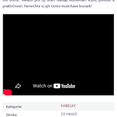
praktičnosti. Nenechte si ujít tento must-have kousek!
KABELKY
Kategorie
:
24 měsíců
Záruka
: