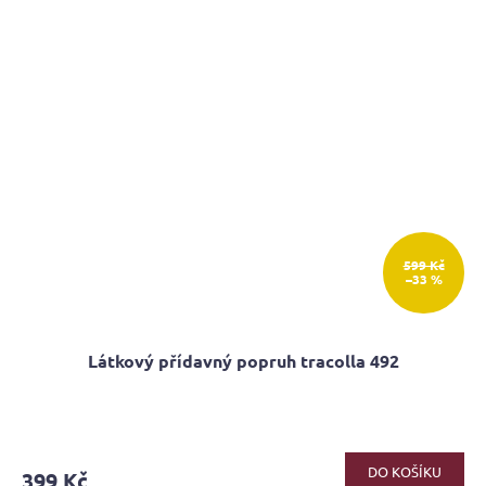
599 Kč
–33 %
Látkový přídavný popruh tracolla 492
DO KOŠÍKU
399 Kč