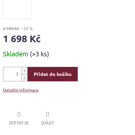
2 549 Kč
–33 %
1 698 Kč
Měrná
Skladem
(>3 ks)
cena:
Přidat do košíku
Detailní informace
ZEPTAT SE
SDÍLET