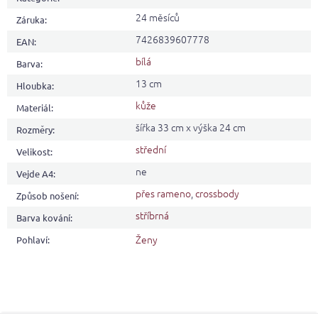
24 měsíců
Záruka
:
7426839607778
EAN
:
bílá
Barva
:
13 cm
Hloubka
:
kůže
Materiál
:
šířka 33 cm x výška 24 cm
Rozměry
:
střední
Velikost
:
ne
Vejde A4
:
přes rameno
,
crossbody
Způsob nošení
:
stříbrná
Barva kování
:
Ženy
Pohlaví
: