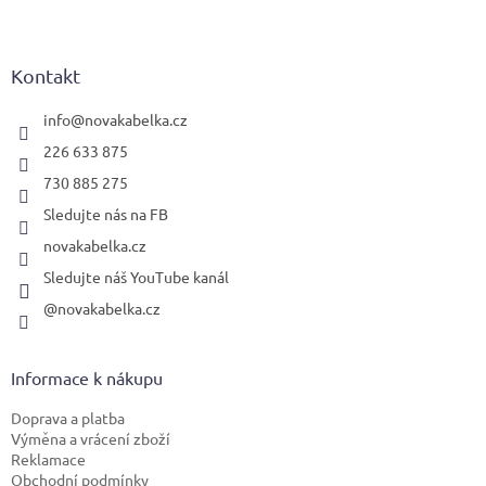
Z
á
p
a
Kontakt
t
í
info
@
novakabelka.cz
226 633 875
730 885 275
Sledujte nás na FB
novakabelka.cz
Sledujte náš YouTube kanál
@novakabelka.cz
Informace k nákupu
Doprava a platba
Výměna a vrácení zboží
Reklamace
Obchodní podmínky