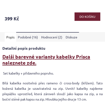
Průměrné
hodnocení
produktu
DO KOŠÍKU
399 Kč
je
4,8
z
5
Popis
Podobné (16)
Hodnocení (2)
Diskuze
hvězdiček.
Detailní popis produktu
Další barevné varianty kabelky Prisca
naleznete zde.
Set kabelky + přídavného popruhu.
Bílá kabelka nositelná přes rameno či cross-body (křížem). Tato
kožená kabelka je uzavíratelná na zip. Uvnitř kabelky najdeme
přepážku uprostřed, která zároveň slouží jako kapsa na zip, a na
boční stěně pak kapsu na zip. Hloubka jejího dna je 13 cm.