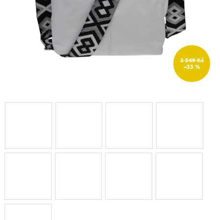
2 549 Kč
–33 %