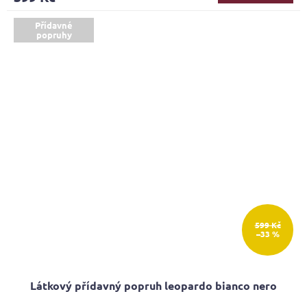
Přídavné
popruhy
599 Kč
–33 %
Látkový přídavný popruh leopardo bianco nero