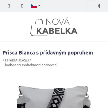
Přejít
Nákupní
na
obsah
košík
Prisca Bianca s přídavným popruhem
71316BIANCASET1
Průměrné
2 hodnocení
Podrobnosti hodnocení
hodnocení
produktu
je
5,0
z
5
hvězdiček.