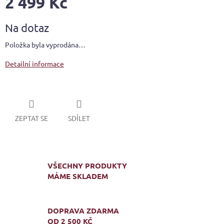
2 499 Kč
Měrná
Na dotaz
cena:
Položka byla vyprodána…
Detailní informace
ZEPTAT SE
SDÍLET
VŠECHNY PRODUKTY
MÁME SKLADEM
DOPRAVA ZDARMA
OD 2 500 KČ