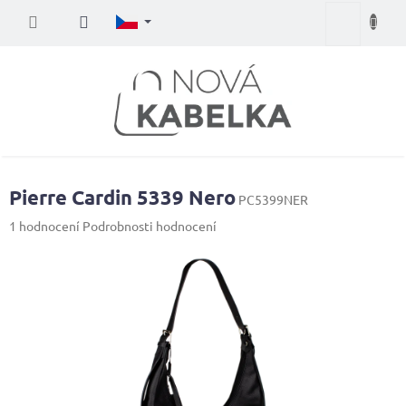
Přejít
Nákupní
na
obsah
košík
Pierre Cardin 5339 Nero
PC5399NER
Průměrné
1 hodnocení
Podrobnosti hodnocení
hodnocení
produktu
je
5,0
z
5
hvězdiček.