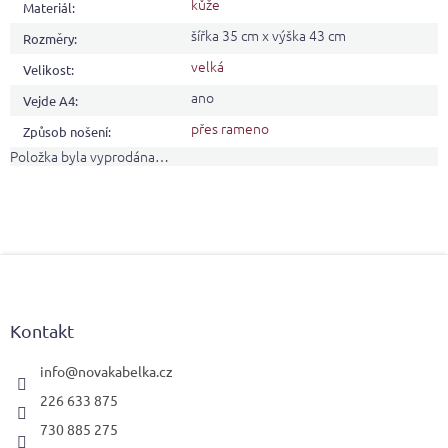
kůže
Materiál
:
šířka 35 cm x výška 43 cm
Rozměry
:
velká
Velikost
:
ano
Vejde A4
:
přes rameno
Způsob nošení
:
Položka byla vyprodána…
Z
á
p
a
Kontakt
t
í
info
@
novakabelka.cz
226 633 875
730 885 275