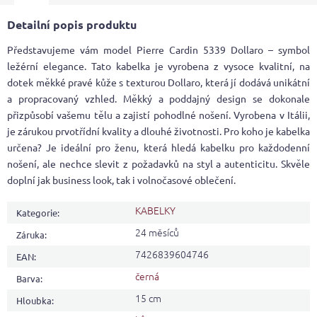
Detailní popis produktu
Představujeme vám model Pierre Cardin 5339 Dollaro – symbol
ležérní elegance. Tato kabelka je vyrobena z vysoce kvalitní, na
dotek měkké pravé kůže s texturou Dollaro, která jí dodává unikátní
a propracovaný vzhled. Měkký a poddajný design se dokonale
přizpůsobí vašemu tělu a zajistí pohodlné nošení. Vyrobena v Itálii,
je zárukou prvotřídní kvality a dlouhé životnosti. Pro koho je kabelka
určena? Je ideální pro ženu, která hledá kabelku pro každodenní
nošení, ale nechce slevit z požadavků na styl a autenticitu. Skvěle
doplní jak business look, tak i volnočasové oblečení.
KABELKY
Kategorie
:
24 měsíců
Záruka
:
7426839604746
EAN
:
černá
Barva
:
15 cm
Hloubka
: