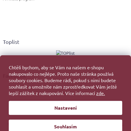
Toplist
Chtěli bychom, aby se Vám na našem e-shopu
nakupovalo co nejlépe. Proto naše stránka používá
Facebook
soubory cookies. Budeme rádi, pokud s nimi budete
souhlasit a umožníte nám zprostředkovat Vám ještě
lepší zážitek z nakupování. Více informací
zde.
Vytvořil Shoptet
Nastavení
Copyright 2026
. Všechna práva vyhrazena.
Upravit nastavení cookies
Souhlasím
Redesign by
Filipesmedia 🧡