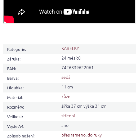
KABELKY
Kategorie
:
24 měsíců
Záruka
:
7426839622061
EAN
:
šedá
Barva
:
11 cm
Hloubka
:
kůže
Materiál
:
šířka 37 cm výška 31 cm
Rozměry
:
střední
Velikost
:
ano
Vejde A4
:
přes rameno
,
do ruky
Způsob nošení
: