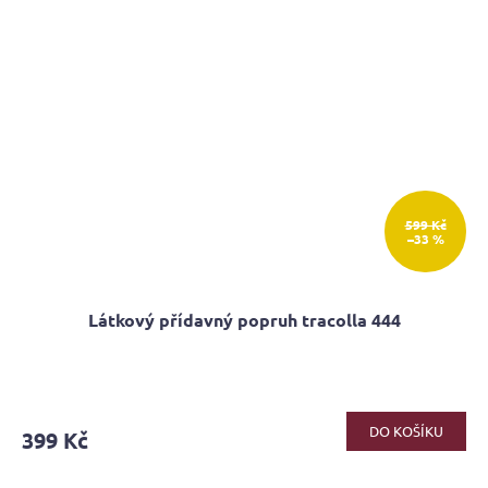
599 Kč
–33 %
Látkový přídavný popruh tracolla 444
DO KOŠÍKU
399 Kč