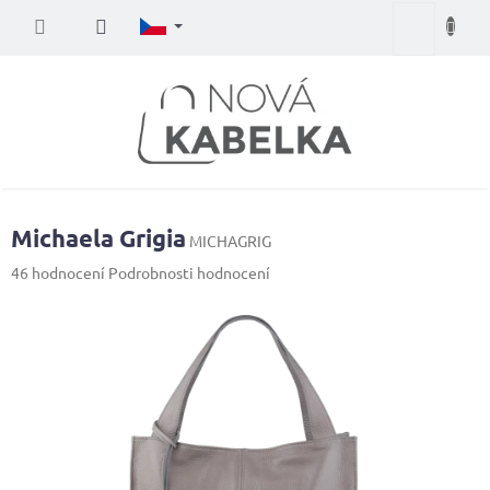
Přejít
Nákupní
na
obsah
košík
Michaela Grigia
MICHAGRIG
Průměrné
46 hodnocení
Podrobnosti hodnocení
hodnocení
produktu
je
4,0
z
5
hvězdiček.