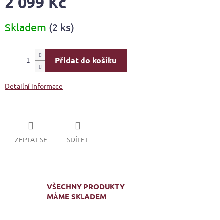
2 099 Kč
Měrná
Skladem
(2 ks)
cena:
Přidat do košíku
Detailní informace
ZEPTAT SE
SDÍLET
VŠECHNY PRODUKTY
MÁME SKLADEM