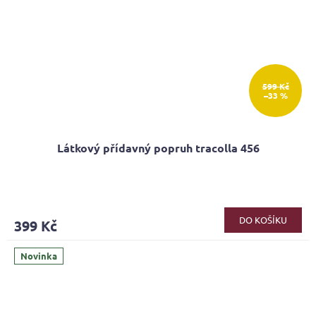
599 Kč
–33 %
Látkový přídavný popruh tracolla 456
Průměrné
hodnocení
produktu
DO KOŠÍKU
399 Kč
je
5,0
z
Novinka
5
hvězdiček.