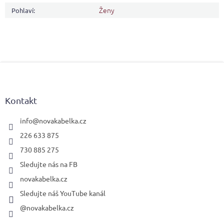
Ženy
Pohlaví
:
Z
á
p
a
Kontakt
t
í
info
@
novakabelka.cz
226 633 875
730 885 275
Sledujte nás na FB
novakabelka.cz
Sledujte náš YouTube kanál
@novakabelka.cz