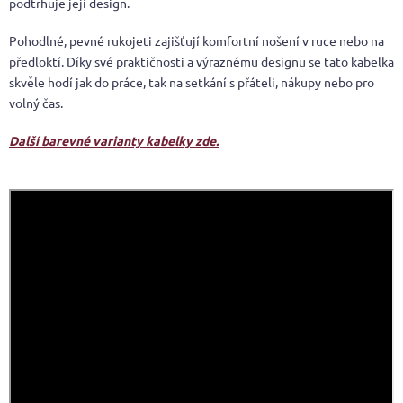
podtrhuje její design.
Pohodlné, pevné rukojeti zajišťují komfortní nošení v ruce nebo na
předloktí. Díky své praktičnosti a výraznému designu se tato kabelka
skvěle hodí jak do práce, tak na setkání s přáteli, nákupy nebo pro
volný čas.
Další barevné varianty kabelky zde.