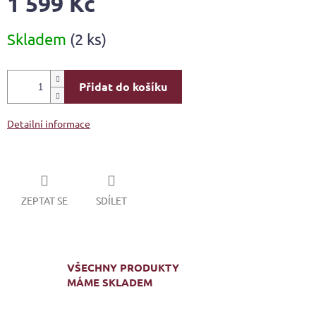
1 599 Kč
Měrná
Skladem
(2 ks)
cena:
Přidat do košíku
Detailní informace
ZEPTAT SE
SDÍLET
VŠECHNY PRODUKTY
MÁME SKLADEM