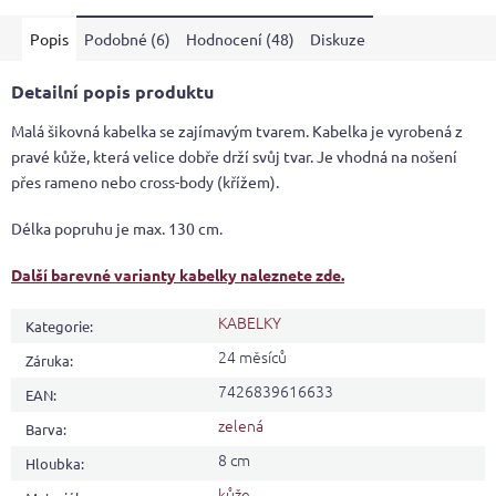
5
Popis
Podobné (6)
Hodnocení (48)
Diskuze
hvězdiček.
Detailní popis produktu
Malá šikovná kabelka se zajímavým tvarem. Kabelka je vyrobená z
pravé kůže, která velice dobře drží svůj tvar. Je vhodná na nošení
přes rameno nebo cross-body (křížem).
Délka popruhu je max. 130 cm.
Další barevné varianty kabelky naleznete zde.
KABELKY
Kategorie
:
24 měsíců
Záruka
:
7426839616633
EAN
:
zelená
Barva
:
8 cm
Hloubka
:
kůže