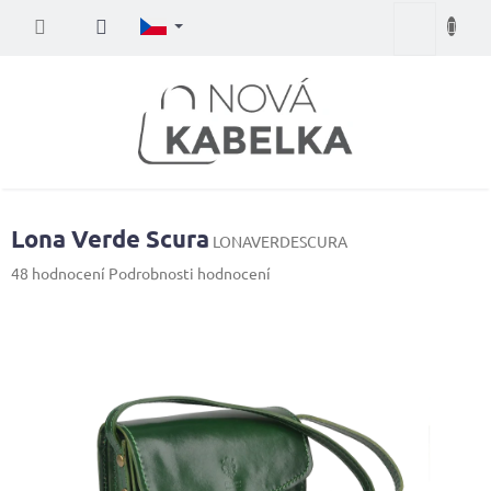
Přejít
Nákupní
na
obsah
košík
Lona Verde Scura
LONAVERDESCURA
Průměrné
48 hodnocení
Podrobnosti hodnocení
hodnocení
produktu
je
3,9
z
5
hvězdiček.