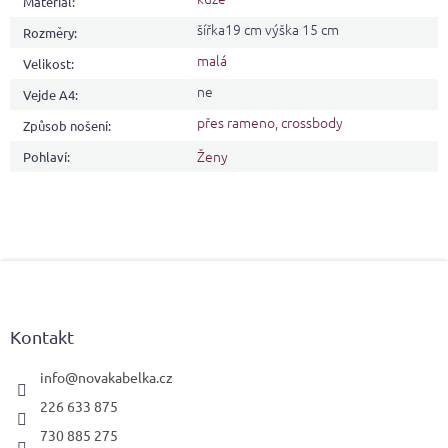
Materiál
:
šířka19 cm výška 15 cm
Rozměry
:
malá
Velikost
:
ne
Vejde A4
:
přes rameno
,
crossbody
Způsob nošení
:
Ženy
Pohlaví
:
Z
á
p
a
Kontakt
t
í
info
@
novakabelka.cz
226 633 875
730 885 275