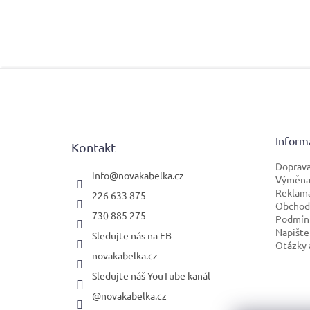
Z
á
p
a
t
Inform
Kontakt
í
Doprava
info
@
novakabelka.cz
Výměna 
Reklam
226 633 875
Obchod
730 885 275
Podmínk
Napište
Sledujte nás na FB
Otázky 
novakabelka.cz
Sledujte náš YouTube kanál
@novakabelka.cz