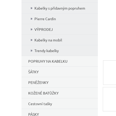
í
Kabelky s přídavným popruhem
p
a
Pierre Cardin
n
e
VÝPRODEJ
l
Kabelky na mobil
Trendy kabelky
POPRUHY NA KABELKU
ŠÁTKY
PENĚŽENKY
KOŽENÉ BATŮŽKY
Cestovní tašky
PÁSKY