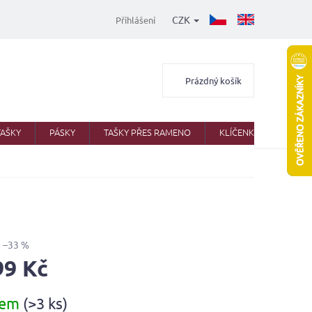
CZK
Přihlášení
Nákupní
Prázdný košík
košík
TAŠKY
PÁSKY
TAŠKY PŘES RAMENO
KLÍČENKY
AKTO
–33 %
99 Kč
dem
(>3 ks)