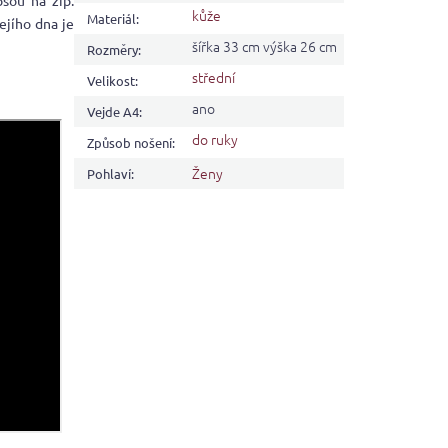
sou na zip.
kůže
Materiál
:
ejího dna je
šířka 33 cm výška 26 cm
Rozměry
:
střední
Velikost
:
ano
Vejde A4
:
do ruky
Způsob nošení
:
Ženy
Pohlaví
: