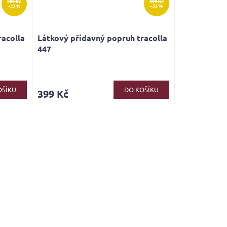
599 Kč
599 Kč
–33 %
–33 %
racolla
Látkový přídavný popruh tracolla
447
OŠÍKU
DO KOŠÍKU
399 Kč