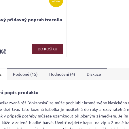
–33 %
vý přídavný popruh tracolla
DO KOŠÍKU
 Kč
s
Podobné (15)
Hodnocení (4)
Diskuze
ní popis produktu
belka zvaná též "doktorská" se může pochlubit kromě svého klasického 
e drží tvar. Tato kožená kabelka je nositelná do ruky a uzavíratelná 
ak v případě potřeby můžete uzamknout přiloženým zámečkem. Jejím
á kůže v zelené hladké barvě. Uvnitř najdete kapsu na zip a 2 malé 