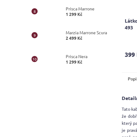
Prisca Marrone
1 299 Kč
Látko
493
Marzia Marrone Scura
2 499 Kč
399
Prisca Nera
1 299 Kč
Popi
Detail
Tato ka
že dobř
který p
je prav