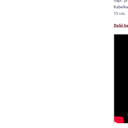
např. p
Kabelka
15 cm.
Další b