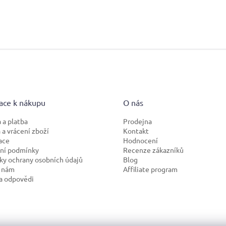
ace k nákupu
O nás
 a platba
Prodejna
a vrácení zboží
Kontakt
ace
Hodnocení
ní podmínky
Recenze zákazníků
y ochrany osobních údajů
Blog
 nám
Affiliate program
a odpovědi