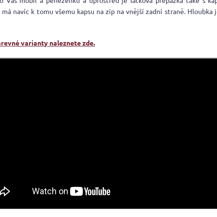
ro Váš mobil a peněženku a uprostřed je látková přepážka také s kap
 má navíc k tomu všemu kapsu na zip na vnější zadní straně. Hloubka j
arevné varianty naleznete zde.