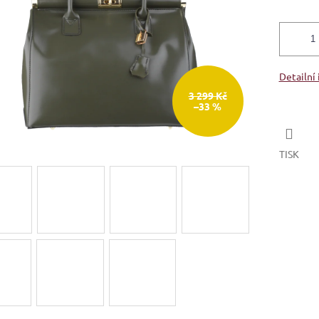
Detailní
3 299 Kč
–33 %
TISK