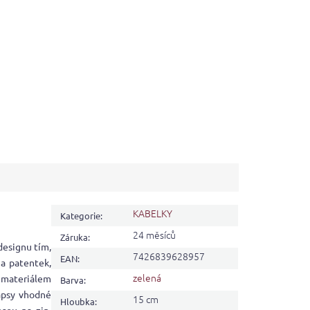
KABELKY
Kategorie
:
24 měsíců
Záruka
:
designu tím,
7426839628957
EAN
:
na patentek,
zelená
 materiálem
Barva
:
kapsy vhodné
15 cm
Hloubka
: