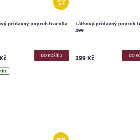
599 Kč
–33 %
vý přídavný popruh tracolla
Látkový přídavný popruh t
499
DO KOŠÍKU
DO K
 Kč
399 Kč
nka
599 Kč