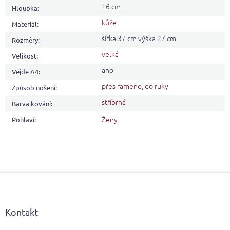
16 cm
Hloubka
:
kůže
Materiál
:
šířka 37 cm výška 27 cm
Rozměry
:
velká
Velikost
:
ano
Vejde A4
:
přes rameno
,
do ruky
Způsob nošení
:
stříbrná
Barva kování
:
Ženy
Pohlaví
:
Z
á
p
a
Kontakt
t