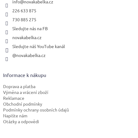
í
info
@
novakabelka.cz
226 633 875
730 885 275
Sledujte nás na FB
novakabelka.cz
Sledujte náš YouTube kanál
@novakabelka.cz
Informace k nákupu
Doprava a platba
Výměna a vrácení zboží
Reklamace
Obchodní podmínky
Podmínky ochrany osobních údajů
Napište nám
Otázky a odpovědi