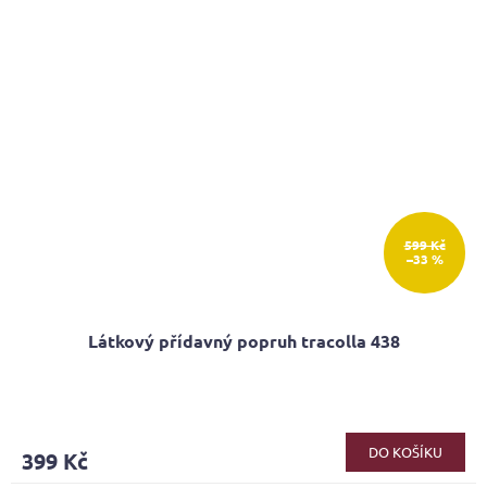
599 Kč
–33 %
Látkový přídavný popruh tracolla 438
Průměrné
hodnocení
produktu
DO KOŠÍKU
399 Kč
je
5,0