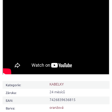
KABELKY
Kategorie
:
24 měsíců
Záruka
:
7426839636815
EAN
:
oranžová
Barva
: