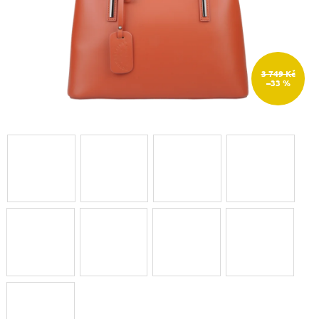
3 749 Kč
–33 %