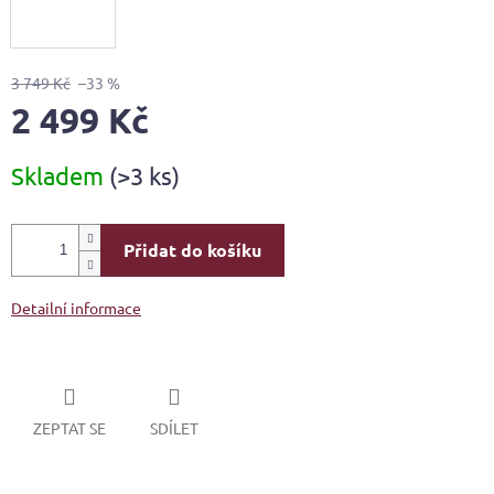
3 749 Kč
–33 %
2 499 Kč
Měrná
Skladem
(>3 ks)
cena:
Přidat do košíku
Detailní informace
ZEPTAT SE
SDÍLET