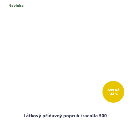
z
Novinka
5
hvězdiček.
599 Kč
–33 %
Látkový přídavný popruh tracolla 500