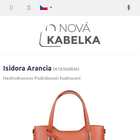
Přejít
Nákupní
na
obsah
košík
Isidora Arancia
361830ARAN
Průměrné
Neohodnoceno
Podrobnosti hodnocení
hodnocení
produktu
je
0,0
z
5
hvězdiček.