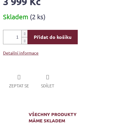
3 999 Kč
Měrná
Skladem
(2 ks)
cena:
Přidat do košíku
Detailní informace
ZEPTAT SE
SDÍLET
VŠECHNY PRODUKTY
MÁME SKLADEM