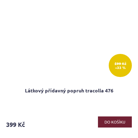
599 Kč
–33 %
Látkový přídavný popruh tracolla 476
DO KOŠÍKU
399 Kč