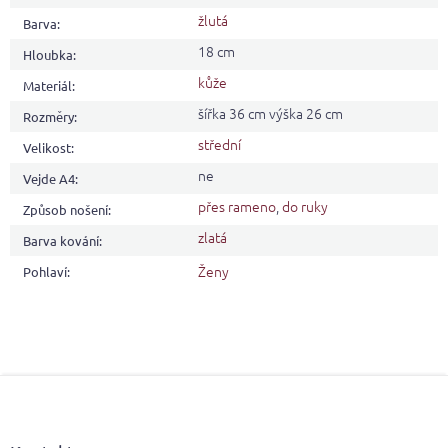
žlutá
Barva
:
18 cm
Hloubka
:
kůže
Materiál
:
šířka 36 cm výška 26 cm
Rozměry
:
střední
Velikost
:
ne
Vejde A4
:
přes rameno
,
do ruky
Způsob nošení
:
zlatá
Barva kování
:
Ženy
Pohlaví
:
Z
á
p