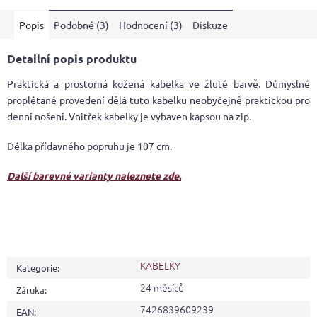
Popis
Podobné (3)
Hodnocení (3)
Diskuze
Detailní popis produktu
Praktická a prostorná kožená kabelka ve žluté barvě. Důmyslné
proplétané provedení dělá tuto kabelku neobyčejně praktickou pro
denní nošení. Vnitřek kabelky je vybaven kapsou na zip.
Délka přídavného popruhu je 107 cm.
Další barevné varianty naleznete zde.
KABELKY
Kategorie
:
24 měsíců
Záruka
:
7426839609239
EAN
: