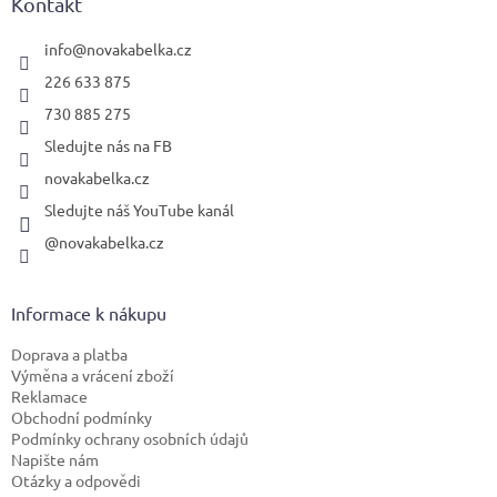
a
Kontakt
t
í
info
@
novakabelka.cz
226 633 875
730 885 275
Sledujte nás na FB
novakabelka.cz
Sledujte náš YouTube kanál
@novakabelka.cz
Informace k nákupu
Doprava a platba
Výměna a vrácení zboží
Reklamace
Obchodní podmínky
Podmínky ochrany osobních údajů
Napište nám
Otázky a odpovědi