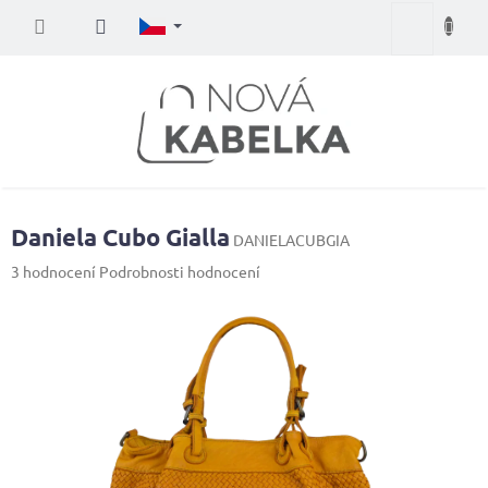
Přejít
Nákupní
na
obsah
košík
Daniela Cubo Gialla
DANIELACUBGIA
Průměrné
3 hodnocení
Podrobnosti hodnocení
hodnocení
produktu
je
5,0
z
5
hvězdiček.