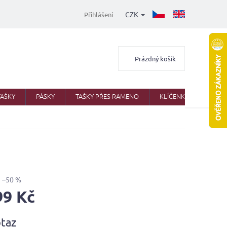
CZK
Přihlášení
Nákupní
Prázdný košík
košík
TAŠKY
PÁSKY
TAŠKY PŘES RAMENO
KLÍČENKY
AKTO
–50 %
99 Kč
taz