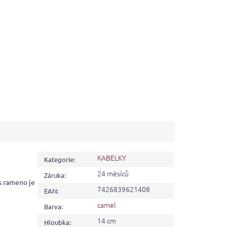
KABELKY
Kategorie
:
24 měsíců
Záruka
:
s rameno je
7426839621408
EAN
:
camel
Barva
:
14 cm
Hloubka
: