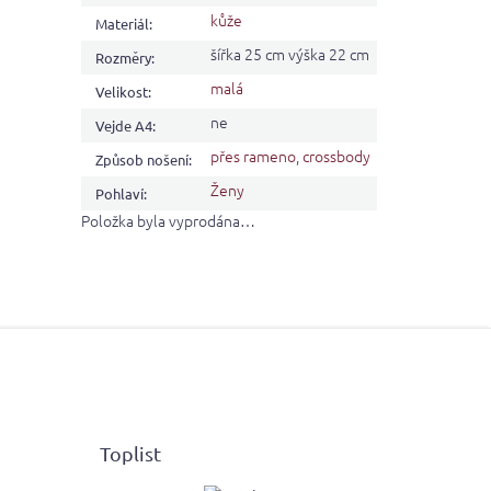
kůže
Materiál
:
šířka 25 cm výška 22 cm
Rozměry
:
malá
Velikost
:
ne
Vejde A4
:
přes rameno
,
crossbody
Způsob nošení
:
Ženy
Pohlaví
:
Položka byla vyprodána…
Toplist