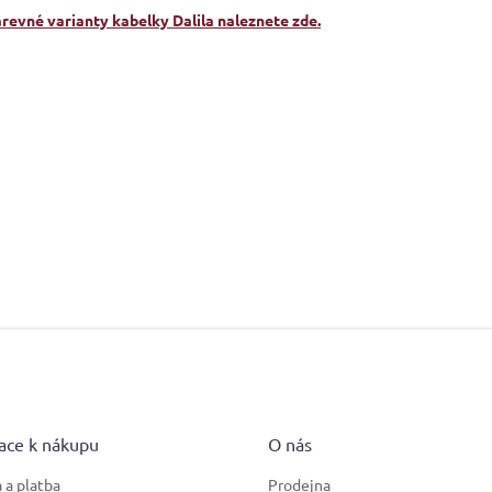
arevné varianty kabelky Dalila naleznete zde.
ace k nákupu
O nás
 a platba
Prodejna