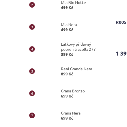
Mia Blu Notte
499 Kč
R005
Mia Nera
499 Kč
Průmě
hodno
Látkový přídavný
popruh tracolla 277
produ
1 39
399 Kč
je
4,7
z
Reni Grande Nera
5
899 Kč
hvězdi
Grana Bronzo
699 Kč
Grana Nera
699 Kč