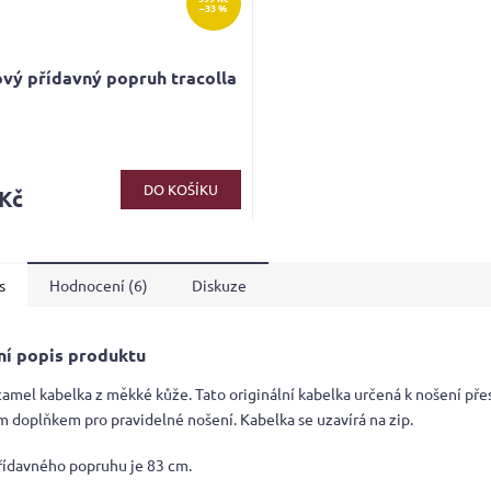
–33 %
vý přídavný popruh tracolla
DO KOŠÍKU
 Kč
s
Hodnocení (6)
Diskuze
ní popis produktu
camel kabelka z měkké kůže. Tato originální kabelka určená k nošení pře
 doplňkem pro pravidelné nošení. Kabelka se uzavírá na zip.
řídavného popruhu je 83 cm.