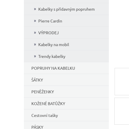
í
Kabelky s přídavným popruhem
p
a
Pierre Cardin
n
e
VÝPRODEJ
l
Kabelky na mobil
Trendy kabelky
POPRUHY NA KABELKU
ŠÁTKY
PENĚŽENKY
KOŽENÉ BATŮŽKY
Cestovní tašky
PÁSKY