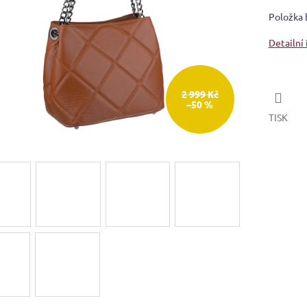
Položka 
Detailní
2 999 Kč
–50 %
TISK