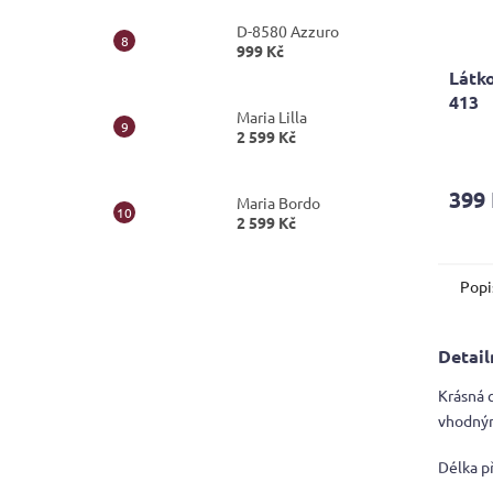
D-8580 Azzuro
999 Kč
Látko
413
Maria Lilla
2 599 Kč
399
Maria Bordo
2 599 Kč
Popi
Detail
Krásná 
vhodným
Délka p