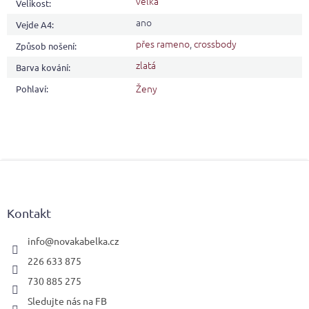
velká
Velikost
:
ano
Vejde A4
:
přes rameno
,
crossbody
Způsob nošení
:
zlatá
Barva kování
:
Ženy
Pohlaví
:
Z
á
p
a
Kontakt
t
í
info
@
novakabelka.cz
226 633 875
730 885 275
Sledujte nás na FB