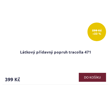
599 Kč
–33 %
Látkový přídavný popruh tracolla 471
DO KOŠÍKU
399 Kč