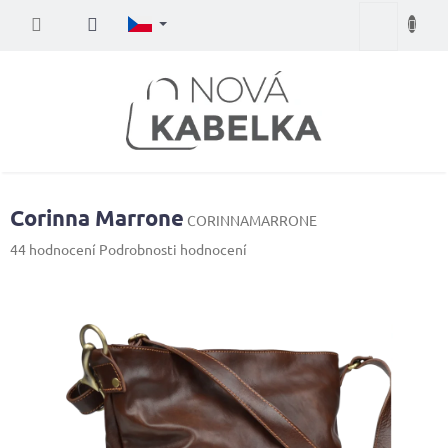
Přejít
Nákupní
na
obsah
košík
Corinna Marrone
CORINNAMARRONE
Průměrné
44 hodnocení
Podrobnosti hodnocení
hodnocení
produktu
je
4,1
z
5
hvězdiček.