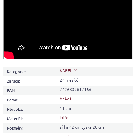
KABELKY
Kategorie
:
24 měsíců
Záruka
:
7426839617166
EAN
:
hnědá
Barva
:
11 cm
Hloubka
:
kůže
Materiál
:
šířka 42 cm výška 28 cm
Rozměry
: