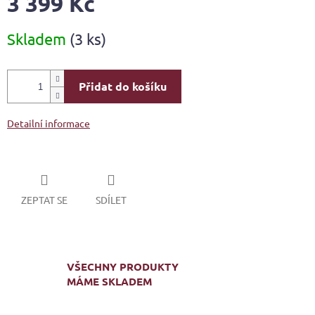
3 399 Kč
Měrná
Skladem
(3 ks)
cena:
Přidat do košíku
Detailní informace
ZEPTAT SE
SDÍLET
VŠECHNY PRODUKTY
MÁME SKLADEM