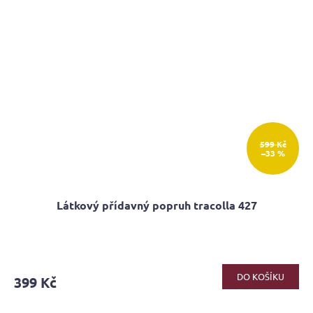
599 Kč
–33 %
Látkový přídavný popruh tracolla 427
Průměrné
hodnocení
produktu
DO KOŠÍKU
399 Kč
je
5,0
z