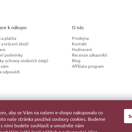
ace k nákupu
O nás
 a platba
Prodejna
a vrácení zboží
Kontakt
ace
Hodnocení
ní podmínky
Recenze zákazníků
y ochrany osobních údajů
Blog
 nám
Affiliate program
a odpovědi
ook
hom, aby se Vám na našem e-shopu nakupovalo co
S
roto naše stránka používá soubory cookies. Budeme
 s nimi budete souhlasit a umožníte nám
vat Vám ještě lepší zážitek z nakupování. Více