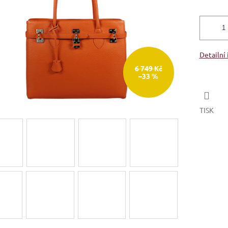
Detailní
6 749 Kč
–33 %
TISK