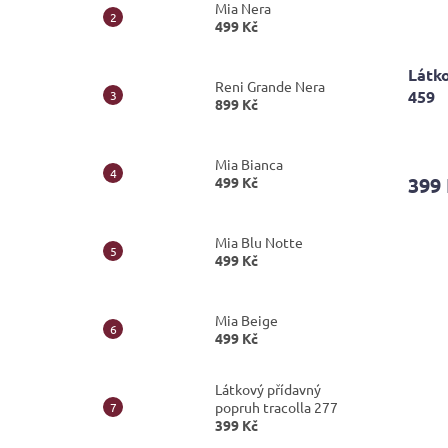
Mia Nera
499 Kč
Látko
Reni Grande Nera
459
899 Kč
Průmě
hodno
Mia Bianca
produ
399
499 Kč
je
5,0
z
Mia Blu Notte
5
499 Kč
hvězdi
Mia Beige
499 Kč
Látkový přídavný
popruh tracolla 277
399 Kč