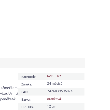
KABELKY
Kategorie
:
24 měsíců
Záruka
:
m zámečkem.
7426839596874
EAN
:
kůže. Uvnitř
oranžová
 peněženku.
Barva
:
12 cm
Hloubka
: