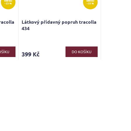
599 Kč
599 Kč
–33 %
–33 %
racolla
Látkový přídavný popruh tracolla
434
OŠÍKU
DO KOŠÍKU
399 Kč