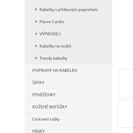
í
Kabelky s přídavným popruhem
p
a
Pierre Cardin
n
e
VÝPRODEJ
l
Kabelky na mobil
Trendy kabelky
POPRUHY NA KABELKU
ŠÁTKY
PENĚŽENKY
KOŽENÉ BATŮŽKY
Cestovní tašky
PÁSKY