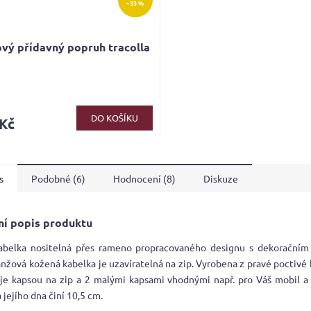
–33 %
vý přídavný popruh tracolla
rné
cení
ktu
DO KOŠÍKU
 Kč
s
Podobné (6)
Hodnocení (8)
Diskuze
ček.
ní popis produktu
abelka nositelná přes rameno propracovaného designu s dekorační
anžová kožená kabelka je uzavíratelná na zip. Vyrobena z pravé poctivé 
je kapsou na zip a 2 malými kapsami vhodnými např. pro Váš mobil a
jejího dna činí 10,5 cm.