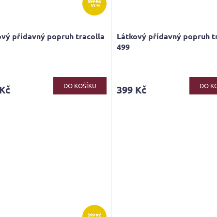
599 Kč
–33 %
vý přídavný popruh tracolla
Látkový přídavný popruh t
499
rné
cení
ktu
DO KOŠÍKU
DO K
 Kč
399 Kč
ček.
599 Kč