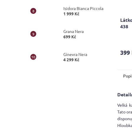
Isidora Bianca Piccola
1 999 Kč
Látko
438
Grana Nera
699 Kč
Průmě
hodno
produ
399
je
Ginevra Nera
5,0
4 299 Kč
z
5
Popi
hvězdi
Detail
Velká k
Tato or
disponu
Hloubka 