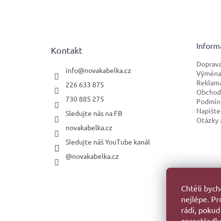
á
p
a
t
Inform
Kontakt
í
Doprava
info
@
novakabelka.cz
Výměna 
Reklam
226 633 875
Obchod
730 885 275
Podmínk
Napište
Sledujte nás na FB
Otázky 
novakabelka.cz
Sledujte náš YouTube kanál
@novakabelka.cz
Faceb
Chtěli byc
nejlépe. P
rádi, pokud
zprostředko