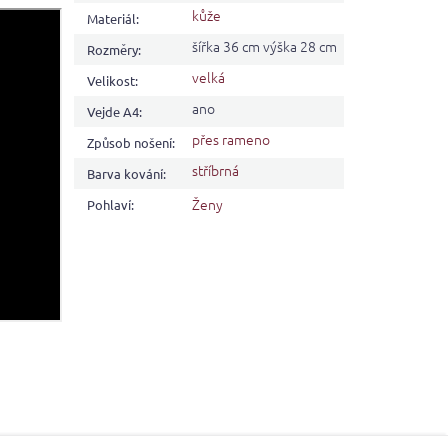
kůže
Materiál
:
šířka 36 cm výška 28 cm
Rozměry
:
velká
Velikost
:
ano
Vejde A4
:
přes rameno
Způsob nošení
:
stříbrná
Barva kování
:
Ženy
Pohlaví
: