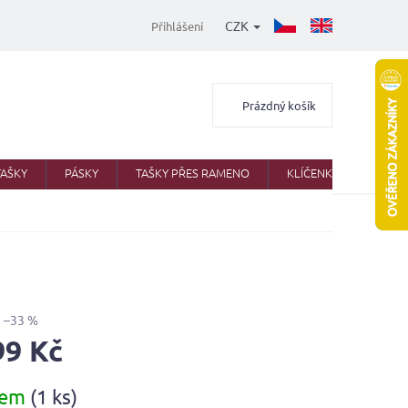
CZK
Přihlášení
Nákupní
Prázdný košík
košík
TAŠKY
PÁSKY
TAŠKY PŘES RAMENO
KLÍČENKY
AKTO
–33 %
99 Kč
dem
(1 ks)