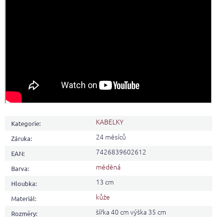
KABELKY
Kategorie
:
24 měsíců
Záruka
:
7426839602612
EAN
:
měděná
Barva
:
13 cm
Hloubka
:
kůže
Materiál
:
šířka 40 cm výška 35 cm
Rozměry
: