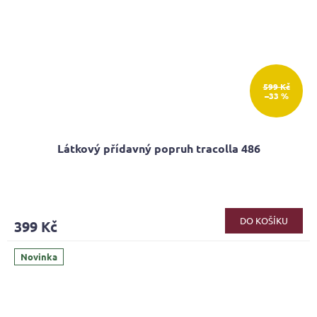
599 Kč
–33 %
Látkový přídavný popruh tracolla 486
Průměrné
hodnocení
produktu
DO KOŠÍKU
399 Kč
je
5,0
z
Novinka
5
hvězdiček.