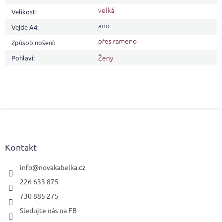
velká
Velikost
:
ano
Vejde A4
:
přes rameno
Způsob nošení
:
Ženy
Pohlaví
:
Z
á
p
a
Kontakt
t
í
info
@
novakabelka.cz
226 633 875
730 885 275
Sledujte nás na FB