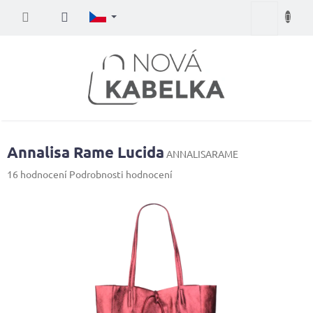
Přejít
Nákupní
na
obsah
košík
Annalisa Rame Lucida
ANNALISARAME
Průměrné
16 hodnocení
Podrobnosti hodnocení
hodnocení
produktu
je
4,1
z
5
hvězdiček.