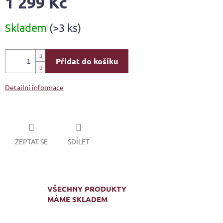
1 299 Kč
Měrná
Skladem
(>3 ks)
cena:
Přidat do košíku
Detailní informace
ZEPTAT SE
SDÍLET
VŠECHNY PRODUKTY
MÁME SKLADEM