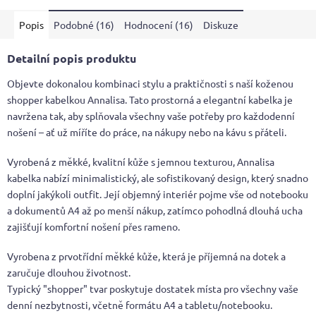
Popis
Podobné (16)
Hodnocení (16)
Diskuze
Detailní popis produktu
Objevte dokonalou kombinaci stylu a praktičnosti s naší koženou
shopper kabelkou Annalisa. Tato prostorná a elegantní kabelka je
navržena tak, aby splňovala všechny vaše potřeby pro každodenní
nošení – ať už míříte do práce, na nákupy nebo na kávu s přáteli.
Vyrobená z měkké, kvalitní kůže s jemnou texturou, Annalisa
kabelka nabízí minimalistický, ale sofistikovaný design, který snadno
doplní jakýkoli outfit. Její objemný interiér pojme vše od notebooku
a dokumentů A4 až po menší nákup, zatímco pohodlná dlouhá ucha
zajišťují komfortní nošení přes rameno.
Vyrobena z prvotřídní měkké kůže, která je příjemná na dotek a
zaručuje dlouhou životnost.
Typický "shopper" tvar poskytuje dostatek místa pro všechny vaše
denní nezbytnosti, včetně formátu A4 a tabletu/notebooku.