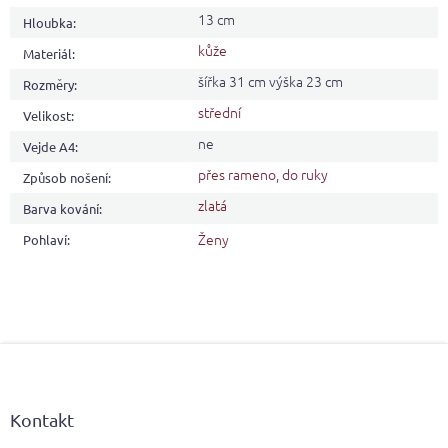
13 cm
Hloubka
:
kůže
Materiál
:
šířka 31 cm výška 23 cm
Rozměry
:
střední
Velikost
:
ne
Vejde A4
:
přes rameno
,
do ruky
Způsob nošení
:
zlatá
Barva kování
:
Ženy
Pohlaví
:
Z
á
p
a
Kontakt
t