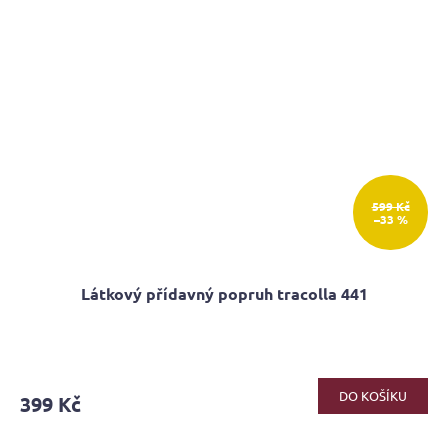
599 Kč
–33 %
Látkový přídavný popruh tracolla 441
Průměrné
hodnocení
produktu
DO KOŠÍKU
399 Kč
je
5,0
z