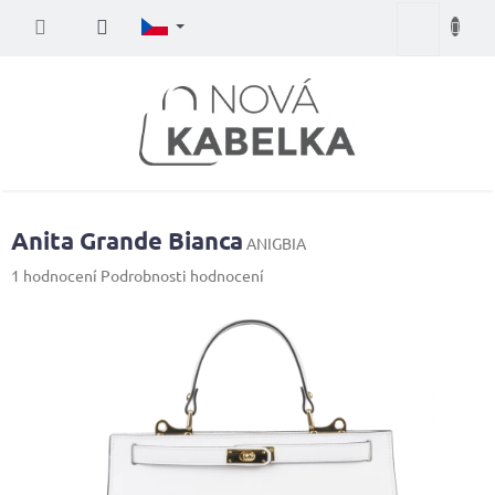
Přejít
Nákupní
na
obsah
košík
Anita Grande Bianca
ANIGBIA
Průměrné
1 hodnocení
Podrobnosti hodnocení
hodnocení
produktu
je
5,0
z
5
hvězdiček.