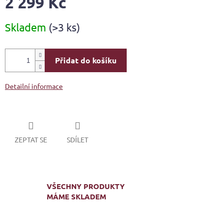
2 299 Kč
Měrná
Skladem
(>3 ks)
cena:
Přidat do košíku
Detailní informace
ZEPTAT SE
SDÍLET
VŠECHNY PRODUKTY
MÁME SKLADEM