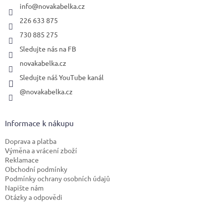
í
info
@
novakabelka.cz
226 633 875
730 885 275
Sledujte nás na FB
novakabelka.cz
Sledujte náš YouTube kanál
@novakabelka.cz
Informace k nákupu
Doprava a platba
Výměna a vrácení zboží
Reklamace
Obchodní podmínky
Podmínky ochrany osobních údajů
Napište nám
Otázky a odpovědi