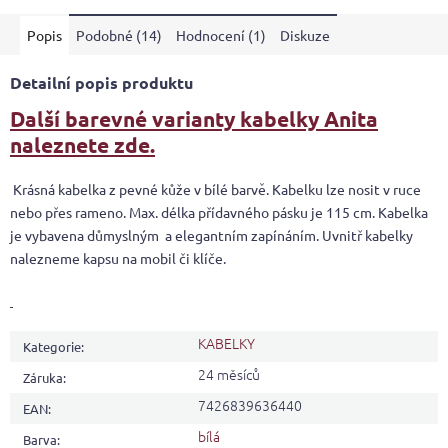
5
Popis
Podobné (14)
Hodnocení (1)
Diskuze
hvězdiček.
Detailní popis produktu
Další barevné varianty kabelky Anita
naleznete zde.
Krásná kabelka z pevné kůže v bílé barvě. Kabelku lze nosit v ruce
nebo přes rameno. Max. délka přídavného pásku je 115 cm. Kabelka
je vybavena důmyslným a elegantním zapínáním. Uvnitř kabelky
nalezneme kapsu na mobil či klíče.
KABELKY
Kategorie
:
24 měsíců
Záruka
:
7426839636440
EAN
:
bílá
Barva
: