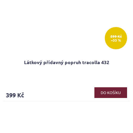
599 Kč
–33 %
Látkový přídavný popruh tracolla 432
DO KOŠÍKU
399 Kč