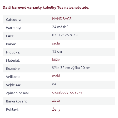
Další barevné varianty kabelky Tea naleznete zde.
HANDBAGS
Category
:
24 měsíců
Warranty
:
0761212576720
EAN
:
šedá
Barva
:
13 cm
Hloubka
:
kůže
Materiál
:
šířka 32 cm výška 20 cm
Rozměry
:
malá
Velikost
:
ne
Vejde A4
:
crossbody
,
do ruky
Způsob nošení
:
zlatá
Barva kování
:
Ženy
Pohlaví
: