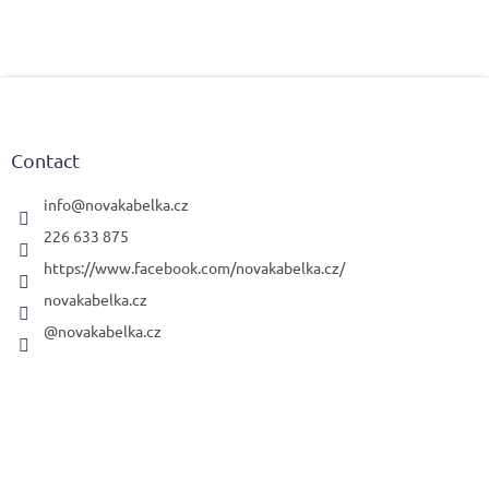
F
o
o
t
Contact
e
r
info
@
novakabelka.cz
226 633 875
https://www.facebook.com/novakabelka.cz/
novakabelka.cz
@novakabelka.cz