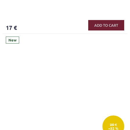
ADD TO CART
17 €
New
25 €
–32 %