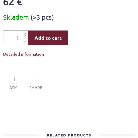
62 €
Measure
Skladem
(>3 pcs)
price:
Add to cart
Detailed information
ASK
SHARE
RELATED PRODUCTS